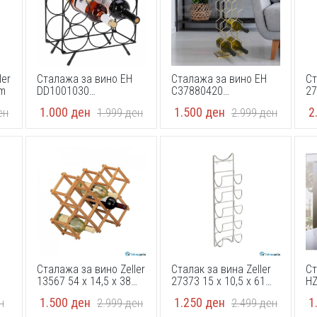
ler
Сталажа за вино EH
Сталажа за вино EH
Ст
cm
DD1001030
C37880420
27
310x180x365mm
480x230x110mm
1.000
ден
1.500
ден
2
ен
1.999
ден
2.999
ден
Сталажа за вино Zeller
Сталак за вина Zeller
Ст
13567 54 x 14,5 x 38
27373 15 x 10,5 x 61
H
cm
cm
3
1.500
ден
1.250
ден
1
н
2.999
ден
2.499
ден