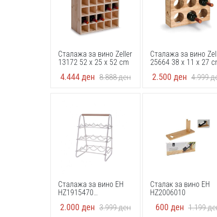
Сталажа за вино Zeller
Сталажа за вино Zel
13172 52 x 25 x 52 cm
25664 38 x 11 x 27 
4.444
ден
2.500
ден
8.888
ден
4.999
д
Сталажа за вино EH
Сталак за вино EH
HZ1915470
HZ2006010
33x29x46cm
2.000
ден
600
ден
3.999
ден
1.199
де