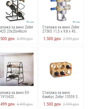
алажа за вино Zeller
Сталажа за вино Zeller
425 23x20x46cm
27365 11,5 x 9,8 x 45
cm
.500
ден
1.500
ден
4.999
ден
2.999
ден
алажа за вино EH
Сталажа за вино
Z1915420
бамбус Zeller 13559 38
4x29x47cm
x 16 x 24 cm
.499
ден
1.500
ден
4.499
ден
2.999
ден