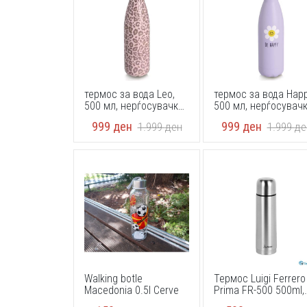
термос за вода Leo,
термос за вода Happ
500 мл, нерѓосувачки
500 мл, нерѓосувач
челик, Zeller 27467
челик, Zeller 27466
999
ден
999
ден
1.999
ден
1.999
де
50ml
50ml
Walking botle
Термос Luigi Ferrero
Macedonia 0.5l Cerve
Prima FR-500 500ml,
инокс