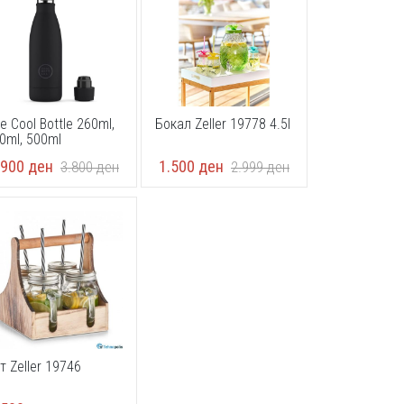
e Cool Bottle 260ml,
Бокал Zeller 19778 4.5l
0ml, 500ml
.900
ден
1.500
ден
3.800
ден
2.999
ден
т Zeller 19746