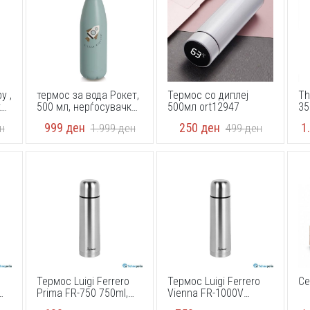
y ,
термос за вода Рокет,
Термос со диплеј
Th
ки
500 мл, нерѓосувачки
500мл ort12947
35
челик, Zeller 27465
999
ден
250
ден
1
н
1.999
ден
499
ден
50ml
Термос Luigi Ferrero
Термос Luigi Ferrero
Се
Prima FR-750 750ml,
Vienna FR-1000V
инокс
1000ml, инокс