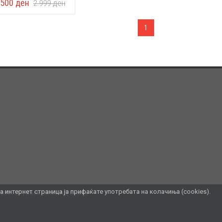
.500
ден
2.999
ден
1
интернет страница ја прифаќате употребата на колачиња (cookies).
7080139
Халк Банка АД Скопје