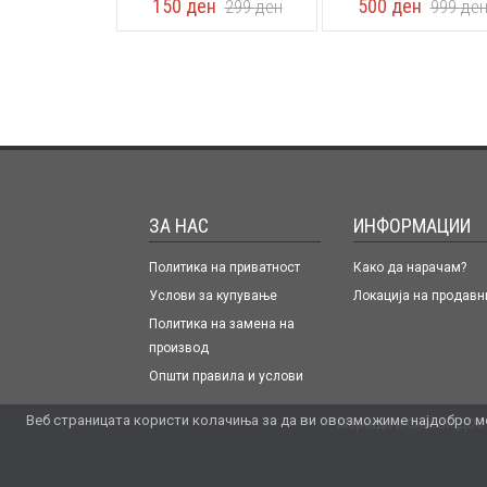
150
ден
500
ден
299
ден
999
де
ЗА НАС
ИНФОРМАЦИИ
Политика на приватност
Како да нарачам?
Услови за купување
Локација на продавн
Политика на замена на
производ
Општи правила и услови
Веб страницата користи колачиња за да ви овозможиме најдобро мо
Меркадо и Синови ДОО