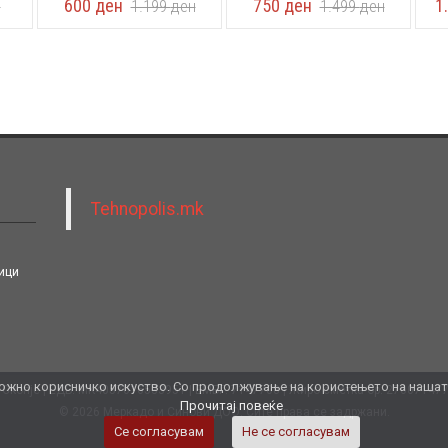
600
ден
750
ден
1
н
1.199
ден
1.499
ден
Tehnopolis.mk
ици
жно корисничко искуство. Со продолжување на користењето на нашата 
 Скопје
ЕДБ: MK4057016533951
ЕМБГ: 7147708
Жиро сметка бр. 27007147
Прочитај повеќе
© 2026 Меркадо и Синови ДОО. Сите права се задржани.
Се согласувам
Не се согласувам