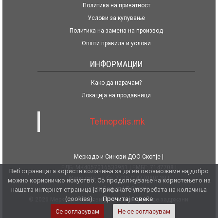
Политика на приватност
Услови за купување
Политика на замена на производ
Општи правила и услови
ИНФОРМАЦИИ
Како да нарачам?
Локација на продавници
Tehnopolis.mk
Меркадо и Синови ДОО Скопје
ЕДБ: MK4057016533951
ЕМБГ: 7147708
Веб страницата користи колачиња за да ви овозможиме најдобро
Жиро сметка бр. 270071477080139
можно корисничко искуство. Со продолжување на користењето на
Халк Банка АД Скопје
нашата интернет страница ја прифаќате употребата на колачиња
(cookies).
Прочитај повеќе
© 2026 Меркадо и Синови ДОО. Сите права се задржани.
Се согласувам
Не се согласувам