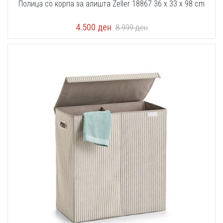
Полица со корпа за алишта Zeller 18867 36 x 33 x 98 cm
4.500
ден
8.999
ден