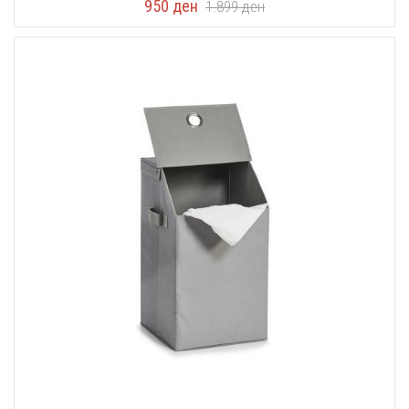
950
ден
1.899
ден