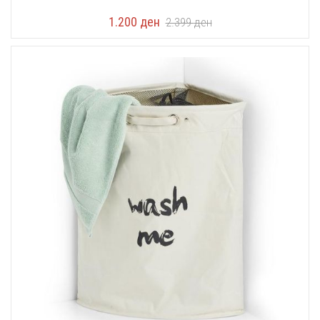
1.200
ден
2.399
ден