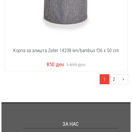
Корпа за алишта Zeller 14238 len/bambus f36 x 50 cm
850
ден
1.699
ден
1
2
>
ЗА НАС