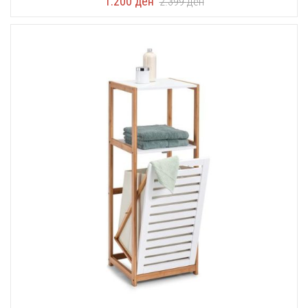
1.200
ден
2.399
ден