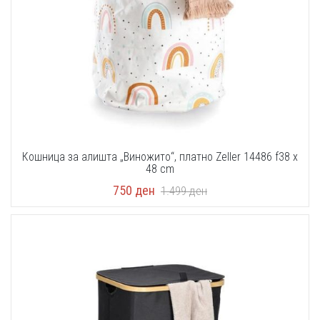
Кошница за алишта „Виножито“, платно Zeller 14486 f38 x
48 cm
750
ден
1.499
ден