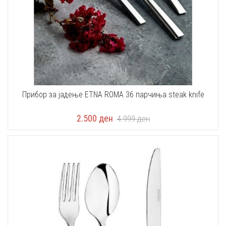
Прибор за јадење ETNA ROMA 36 парчиња steak knife
2.500
ден
4.999
ден