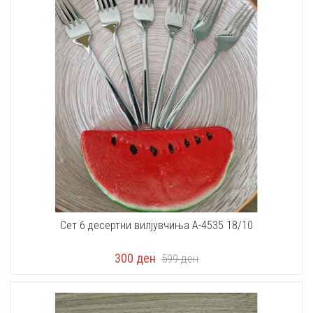
Сет 6 десертни вилјувчиња A-4535 18/10
300
ден
599
ден