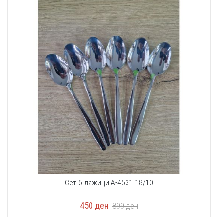
Сет 6 лажици A-4531 18/10
450
ден
899
ден