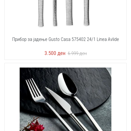
Прибор за јадење Gusto Casa 575402 24/1 Linea Avlide
3.500
ден
6.999
ден