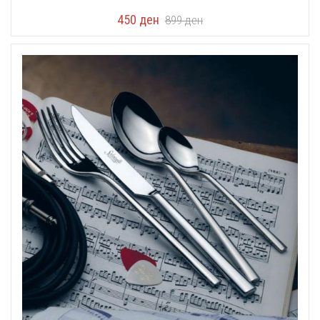
450
ден
899
ден