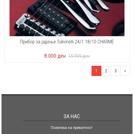
Прибор за јадење Salvinelli 24/1 18/10 CHARME
8.000
ден
15.999
ден
1
2
3
>
ЗА НАС
Политика на приватност