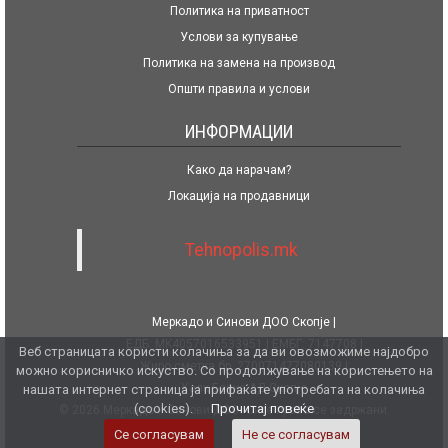
Политика на приватност
Услови за купување
Политика на замена на производ
Општи правила и услови
ИНФОРМАЦИИ
Како да нарачам?
Локација на продавници
Tehnopolis.mk
Меркадо и Синови ДОО Скопје
ЕДБ: MK4057016533951
ЕМБГ: 7147708
Веб страницата користи колачиња за да ви овозможиме најдобро
Жиро сметка бр. 270071477080139
можно корисничко искуство. Со продолжување на користењето на
Халк Банка АД Скопје
нашата интернет страница ја прифаќате употребата на колачиња
(cookies).
Прочитај повеќе
© 2026 Меркадо и Синови ДОО. Сите права се задржани.
Се согласувам
Не се согласувам