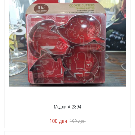
Модли A-2894
100
ден
199
ден