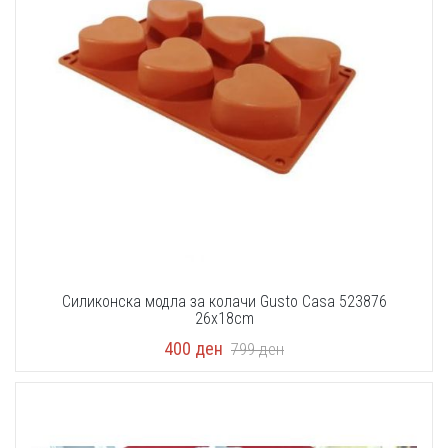
Силиконска модла за колачи Gusto Casa 523876
26x18cm
400
ден
799
ден