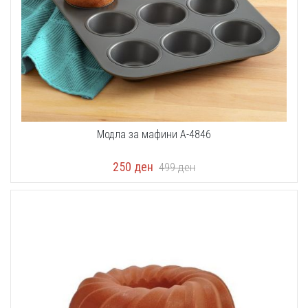
Модла за мафини A-4846
250
ден
499
ден