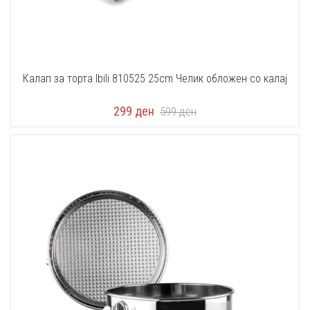
Калап за торта Ibili 810525 25cm Челик обложен со калај
299
ден
599
ден