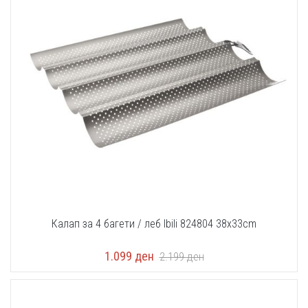
Калап за 4 багети / леб Ibili 824804 38x33cm
1.099
ден
2.199
ден