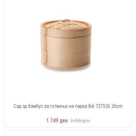
Сад од бамбус за готвење на пареа Ibili 727526 26cm
1.749
ден
3.499
ден