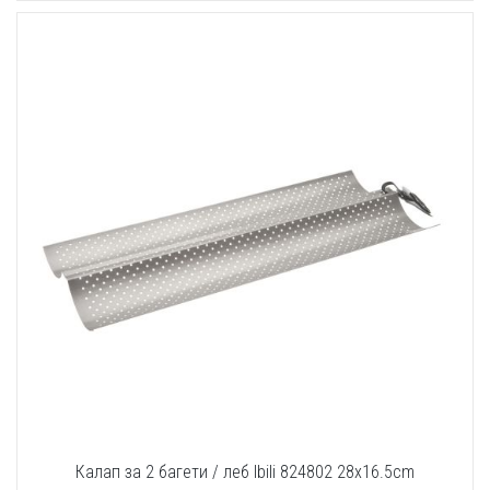
Калап за 2 багети / леб Ibili 824802 28x16.5cm