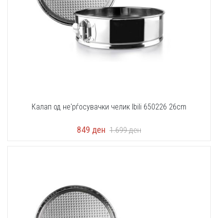
Калап од не'рѓосувачки челик Ibili 650226 26cm
849
ден
1.699
ден