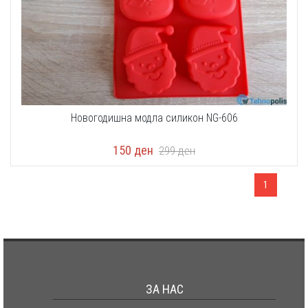
Новогодишна модла силикон NG-606
150
ден
299
ден
1
ЗА НАС