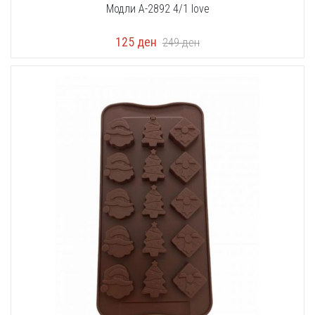
Модли A-2892 4/1 love
125
ден
249
ден