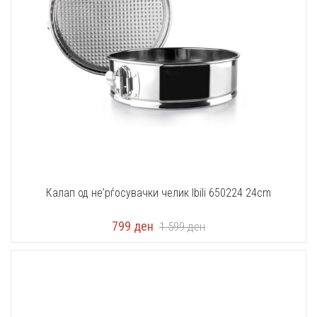
Калап од не'рѓосувачки челик Ibili 650224 24cm
799
ден
1.599
ден