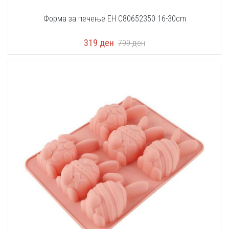
Форма за печење EH C80652350 16-30cm
319
ден
799
ден