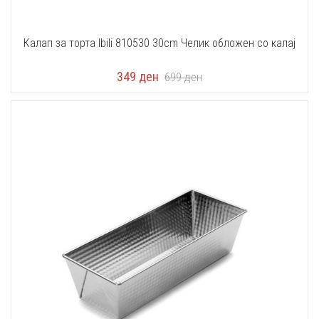
Калап за торта Ibili 810530 30cm Челик обложен со калај
349
ден
699
ден