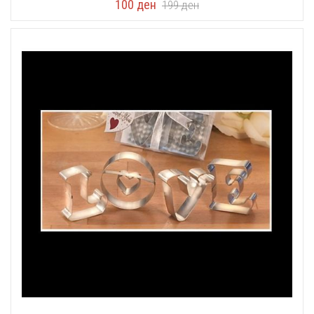
100
ден
199
ден