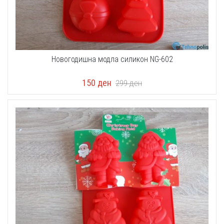
Новогодишна модла силикон NG-602
150
ден
299
ден