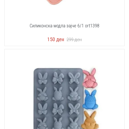
Силиконска модла зајче 6/1 оrt1398
150
ден
299
ден