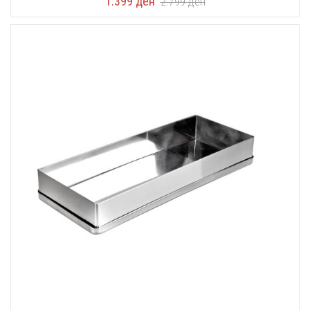
1.399
ден
2.799
ден