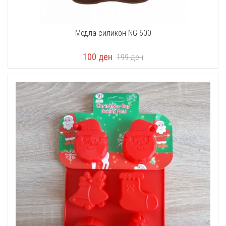
Модла силикон NG-600
100
ден
199
ден