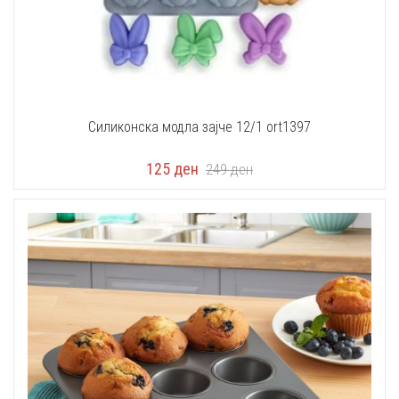
Силиконска модла зајче 12/1 оrt1397
125
ден
249
ден