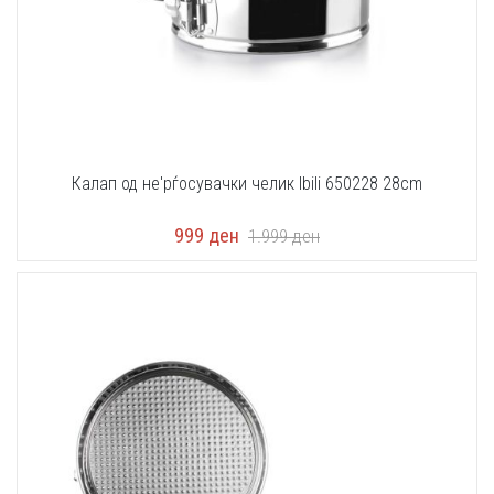
Калап од не'рѓосувачки челик Ibili 650228 28cm
999
ден
1.999
ден