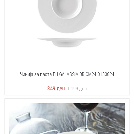
Чинија за паста EH GALASSIA BB CM24 3133824
349
ден
1.199
ден