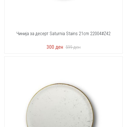
Чинија за десерт Saturnia Stains 21cm 22004#Z42
300
ден
599
ден