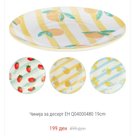
Чинија за десерт EH Q04000480 19cm
199
ден
499
ден