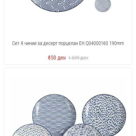
Сет 4 чинии за десерт порцелан EH Q04000160 190mm
850
ден
1.699
ден