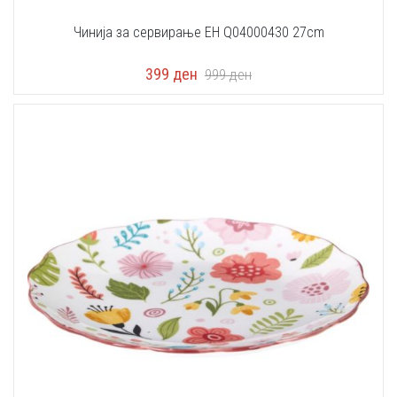
Чинија за сервирање EH Q04000430 27cm
399
ден
999
ден