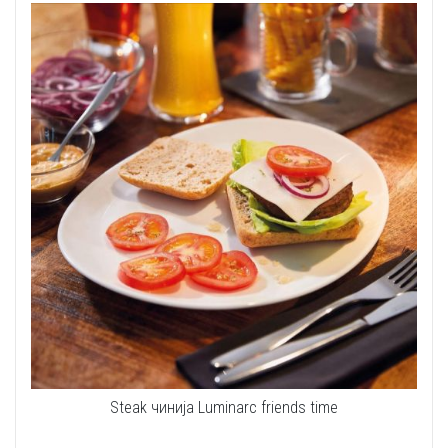
Steak чинија Luminarc friends time