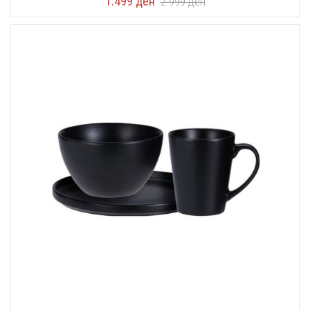
1.499
ден
2.999
ден