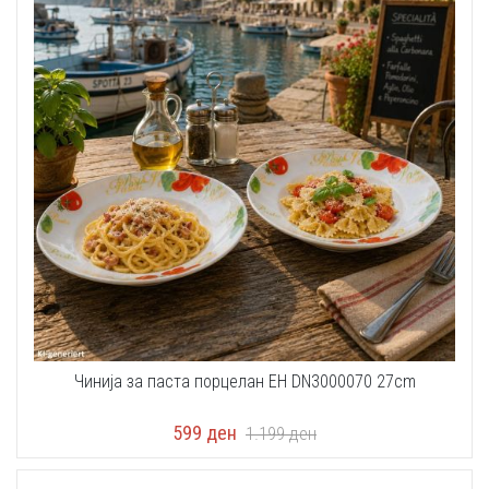
Чинија за паста порцелан EH DN3000070 27cm
599
ден
1.199
ден