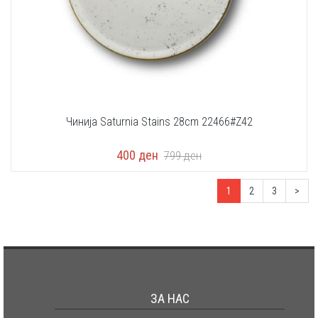
Чинија Saturnia Stains 28cm 22466#Z42
400
ден
799
ден
1
2
3
>
ЗА НАС