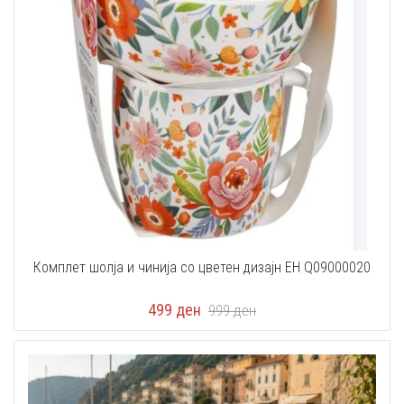
Комплет шолјa и чиниja со цветен дизајн EH Q09000020
499
ден
999
ден