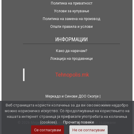
Политика на приватност
Услови за купување
Политика на замена на производ
Општи правила и услови
ИНФОРМАЦИИ
Како да нарачам?
Локација на продавници
Tehnopolis.mk
Меркадо и Синови ДОО Скопје
ЕДБ: MK4057016533951
ЕМБГ: 7147708
Веб страницата користи колачиња за да ви овозможиме најдобро
Жиро сметка бр. 270071477080139
можно корисничко искуство. Со продолжување на користењето на
Халк Банка АД Скопје
нашата интернет страница ја прифаќате употребата на колачиња
(cookies).
Прочитај повеќе
© 2026 Меркадо и Синови ДОО. Сите права се задржани.
Се согласувам
Не се согласувам