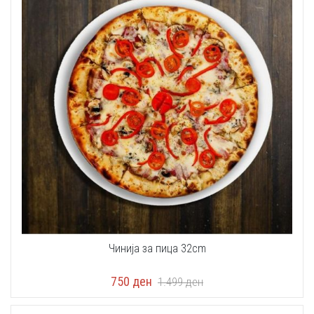
Чинија за пица 32cm
750
ден
1.499
ден