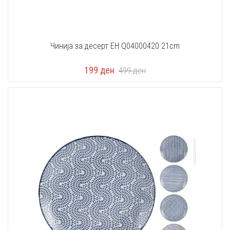
Чинија за десерт EH Q04000420 21cm
199
ден
499
ден