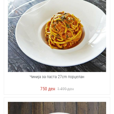
Чинија за паста 27cm порцелан
750
ден
1.499
ден