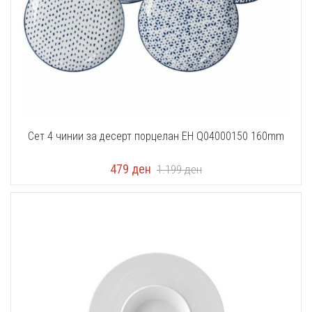
Сет 4 чинии за десерт порцелан EH Q04000150 160mm
479
ден
1.199
ден