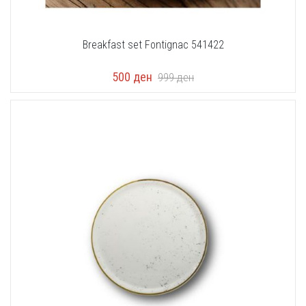
Breakfast set Fontignac 541422
500
ден
999
ден