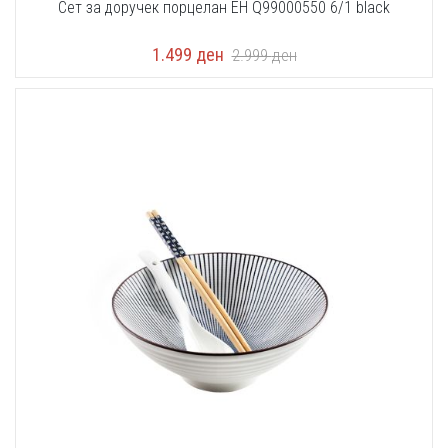
Сет за доручек порцелан EH Q99000550 6/1 black
1.499
ден
2.999
ден