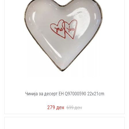
Чинија за десерт EH Q97000590 22x21cm
279
ден
699
ден