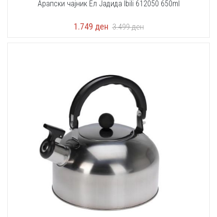
Арапски чајник Ел Јадида Ibili 612050 650ml
1.749
ден
3.499
ден