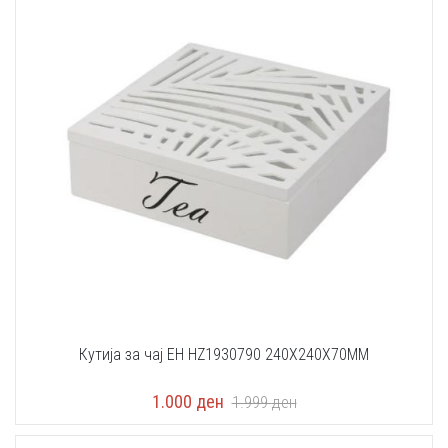
Кутија за чај EH HZ1930790 240X240X70MM
1.000
ден
1.999
ден