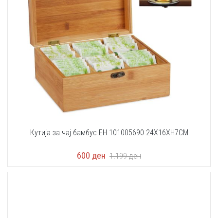
Кутија за чај бамбус EH 101005690 24X16XH7CM
600
ден
1.199
ден