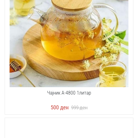
Чајник A-4800 1литар
500
ден
999
ден