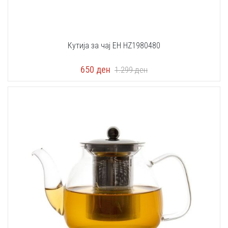
Кутија за чај EH HZ1980480
650
ден
1.299
ден