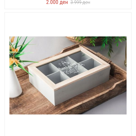
2.000
ден
3.999
ден