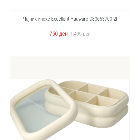
Чајник инокс Excellent Hauware C80653700 2l
750
ден
1.499
ден