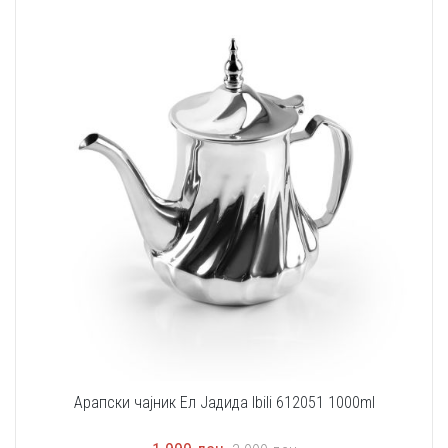
Арапски чајник Ел Јадида Ibili 612051 1000ml