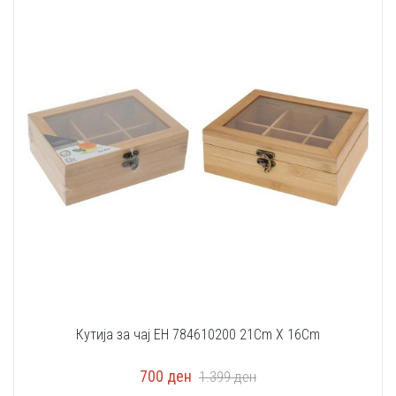
Кутија за чај EH 784610200 21Cm X 16Cm
700
ден
1.399
ден