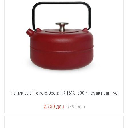
Чајник Luigi Ferrero Opera FR-1613, 800ml, eмајлиран гус
2.750
ден
5.499
ден