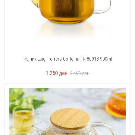
Чајник Luigi Ferrero Coffeina FR-8091B 900ml
1.250
ден
2.499
ден