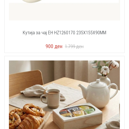
Кутија за чај EH HZ1260170 235X155X90MM
900
ден
1.799
ден