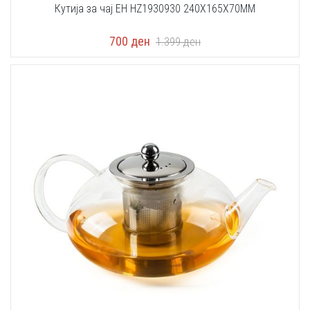
Кутија за чај EH HZ1930930 240X165X70MM
700
ден
1.399
ден