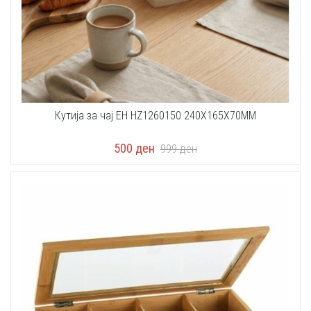
Кутија за чај EH HZ1260150 240X165X70MM
500
ден
999
ден