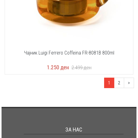
Чајник Luigi Ferrero Coffeina FR-8081B 800ml
1.250
ден
2.499
ден
1
2
>
ЗА НАС