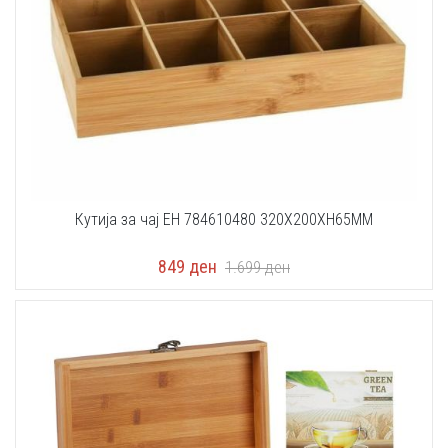
Кутија за чај EH 784610480 320X200XH65MM
849
ден
1.699
ден