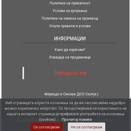
Политика на приватност
Услови за купување
Политика на замена на производ
Општи правила и услови
ИНФОРМАЦИИ
Како да нарачам?
Локација на продавници
Tehnopolis.mk
Меркадо и Синови ДОО Скопје
ЕДБ: MK4057016533951
ЕМБГ: 7147708
Веб страницата користи колачиња за да ви овозможиме најдобро
Жиро сметка бр. 270071477080139
можно корисничко искуство. Со продолжување на користењето на
Халк Банка АД Скопје
нашата интернет страница ја прифаќате употребата на колачиња
(cookies).
Прочитај повеќе
© 2026 Меркадо и Синови ДОО. Сите права се задржани.
Се согласувам
Не се согласувам