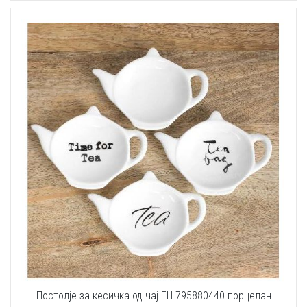
Постолје за кесичка од чај EH 795880440 порцелан