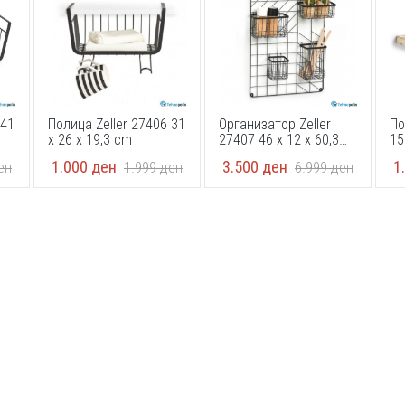
 41
Полица Zeller 27406 31
Организатор Zeller
По
x 26 x 19,3 cm
27407 46 x 12 x 60,3
15
cm
FS
1.000
ден
3.500
ден
1
ен
1.999
ден
6.999
ден