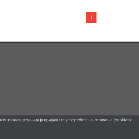
1
интернет страница ја прифаќате употребата на колачиња (cookies).
7080139
Халк Банка АД Скопје