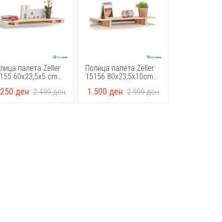
лица палета Zeller
Полица палета Zeller
155 60x23,5x5 cm
15156 80x23,5x10cm
C 100%
FSC100%
.250
ден
1.500
ден
2.499
ден
2.999
ден