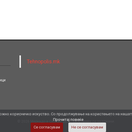
Tehnopolis.mk
ици
жно корисничко искуство. Со продолжување на користењето на нашата 
 Скопје
ЕДБ: MK4057016533951
ЕМБГ: 7147708
Жиро сметка бр. 27007147
Прочитај повеќе
© 2026 Меркадо и Синови ДОО. Сите права се задржани.
Се согласувам
Не се согласувам