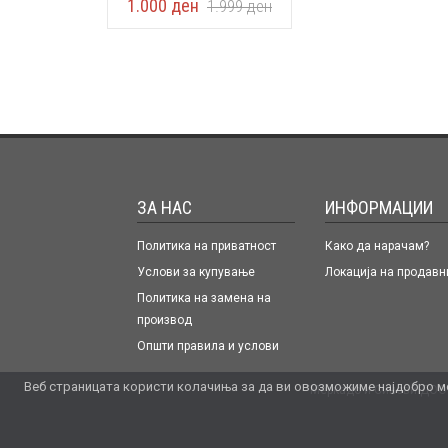
1.000
ден
1.999
ден
ЗА НАС
ИНФОРМАЦИИ
Политика на приватност
Како да нарачам?
Услови за купување
Локација на продавн
Политика на замена на
производ
Општи правила и услови
Веб страницата користи колачиња за да ви овозможиме најдобро мо
Меркадо и Синови ДОО