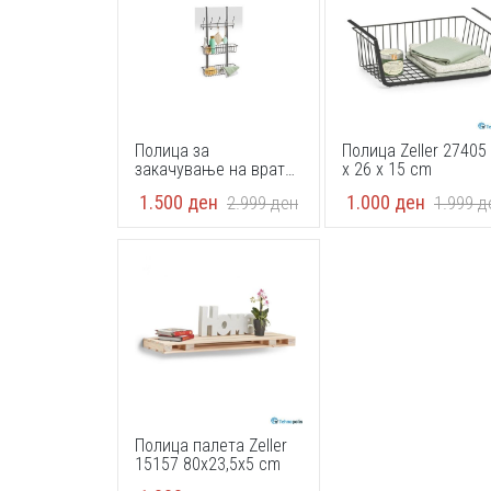
Полица за
Полица Zeller 27405
закачување на врата
x 26 x 15 cm
со 2 корпи Zeller
1.500
ден
1.000
ден
2.999
ден
1.999
д
18773
Полица палета Zeller
15157 80x23,5x5 cm