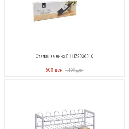
Сталак за вино EH HZ2006010
600
ден
1.199
ден