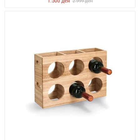
1.500
ден
2.999
ден