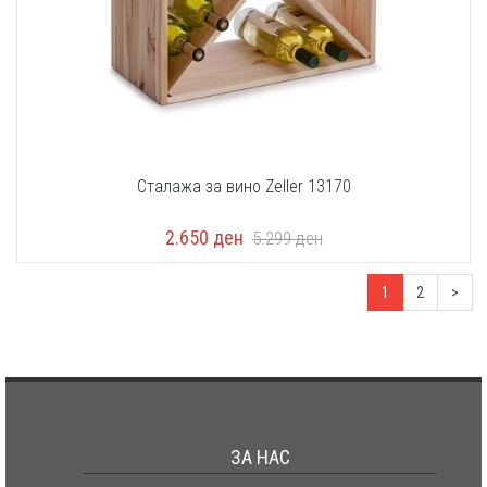
Сталажа за вино Zeller 13170
2.650
ден
5.299
ден
1
2
>
ЗА НАС