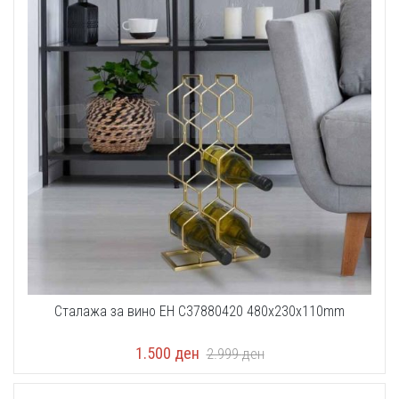
Сталажа за вино EH C37880420 480x230x110mm
1.500
ден
2.999
ден