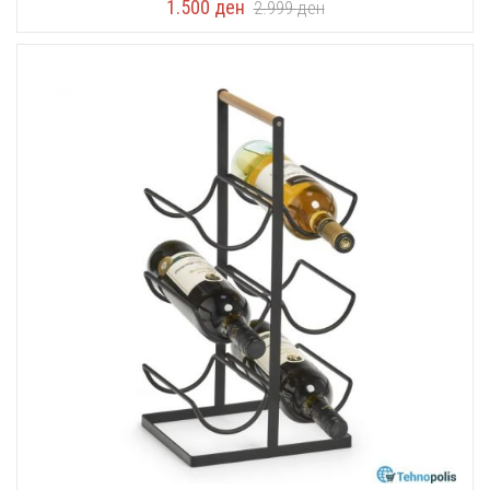
1.500
ден
2.999
ден