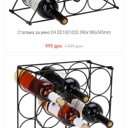
Сталажа за вино EH DD1001020 390x180x345mm
999
ден
1.999
ден