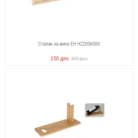
Сталак за вино EH HZ2006000
250
ден
499
ден