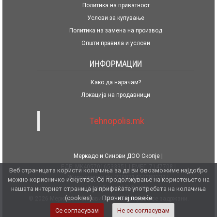
Политика на приватност
Услови за купување
Политика на замена на производ
Општи правила и услови
ИНФОРМАЦИИ
Како да нарачам?
Локација на продавници
Tehnopolis.mk
Меркадо и Синови ДОО Скопје
ЕДБ: MK4057016533951
ЕМБГ: 7147708
Веб страницата користи колачиња за да ви овозможиме најдобро
Жиро сметка бр. 270071477080139
можно корисничко искуство. Со продолжување на користењето на
Халк Банка АД Скопје
нашата интернет страница ја прифаќате употребата на колачиња
(cookies).
Прочитај повеќе
© 2026 Меркадо и Синови ДОО. Сите права се задржани.
Се согласувам
Не се согласувам