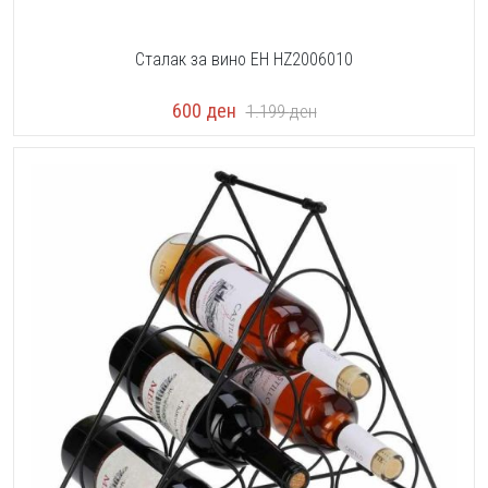
Сталак за вино EH HZ2006010
600
ден
1.199
ден