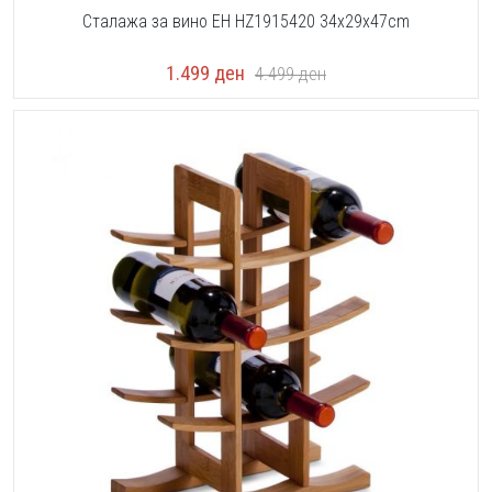
Сталажа за вино EH HZ1915420 34x29x47cm
1.499
ден
4.499
ден