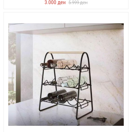
3.000
ден
5.999
ден