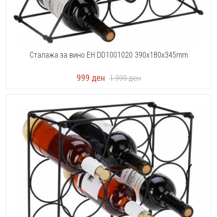
Сталажа за вино EH DD1001020 390x180x345mm
999
ден
1.999
ден