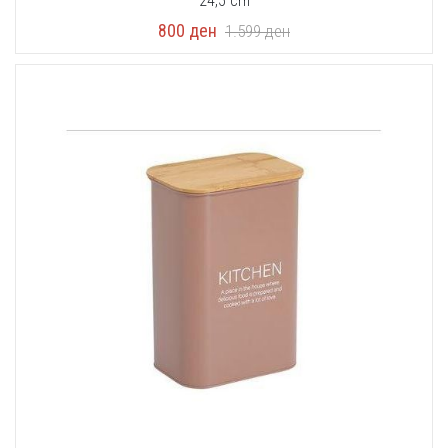
24,5 cm
800
ден
1.599
ден