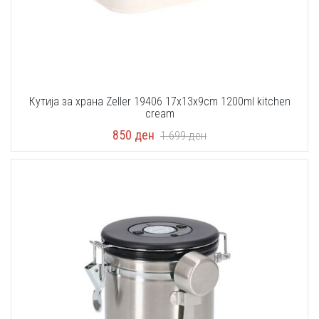
Кутија за храна Zeller 19406 17x13x9cm 1200ml kitchen
cream
850
ден
1.699
ден