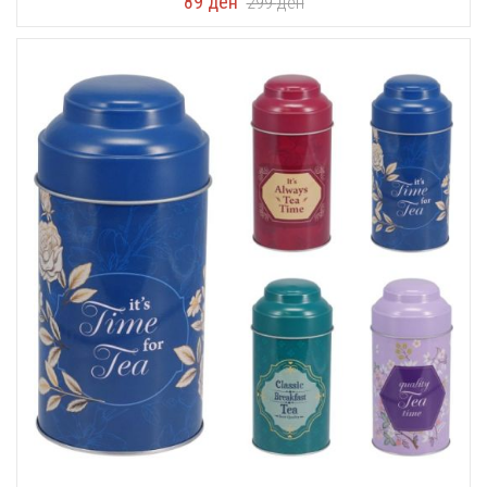
89
ден
299
ден