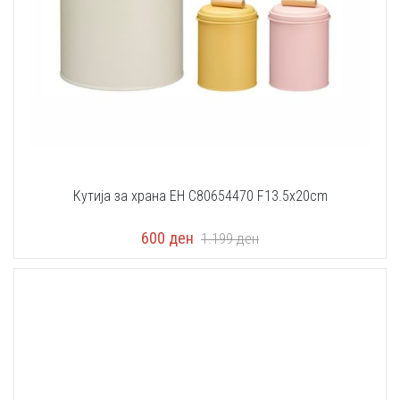
Кутија за храна EH C80654470 F13.5x20cm
600
ден
1.199
ден