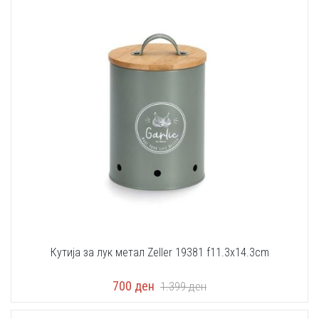
Кутија за лук метал Zeller 19381 f11.3x14.3cm
700
ден
1.399
ден