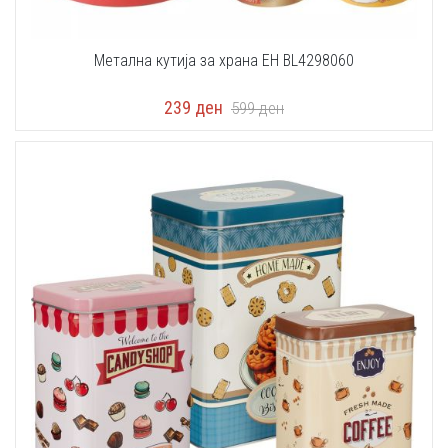
Метална кутија за храна EH BL4298060
239
ден
599
ден