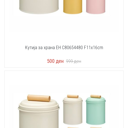
Кутија за храна EH C80654480 F11x16cm
500
ден
999
ден