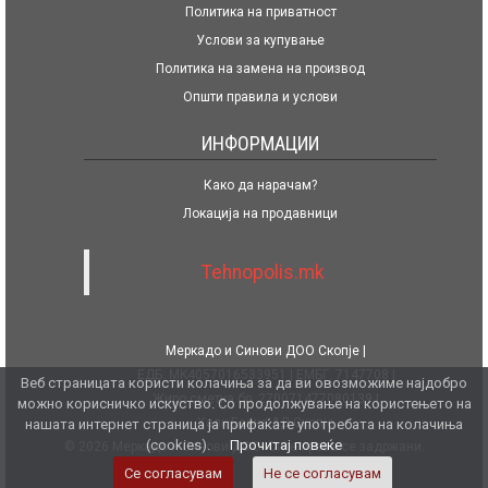
Политика на приватност
Услови за купување
Политика на замена на производ
Општи правила и услови
ИНФОРМАЦИИ
Како да нарачам?
Локација на продавници
Tehnopolis.mk
Меркадо и Синови ДОО Скопје
ЕДБ: MK4057016533951
ЕМБГ: 7147708
Веб страницата користи колачиња за да ви овозможиме најдобро
Жиро сметка бр. 270071477080139
можно корисничко искуство. Со продолжување на користењето на
Халк Банка АД Скопје
нашата интернет страница ја прифаќате употребата на колачиња
(cookies).
Прочитај повеќе
© 2026 Меркадо и Синови ДОО. Сите права се задржани.
Се согласувам
Не се согласувам