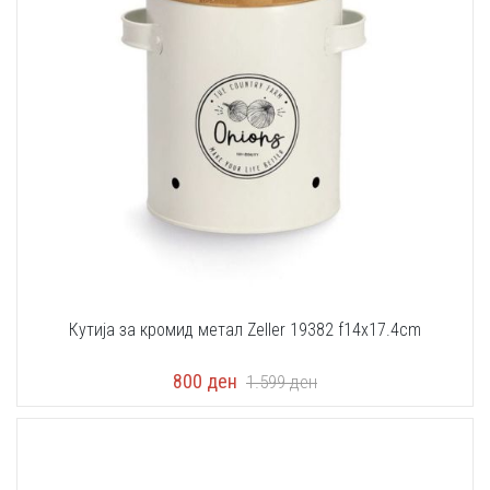
Кутија за кромид метал Zeller 19382 f14x17.4cm
800
ден
1.599
ден