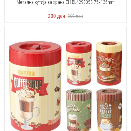
Метална кутија за храна EH BL4298050 75x135mm
200
ден
399
ден