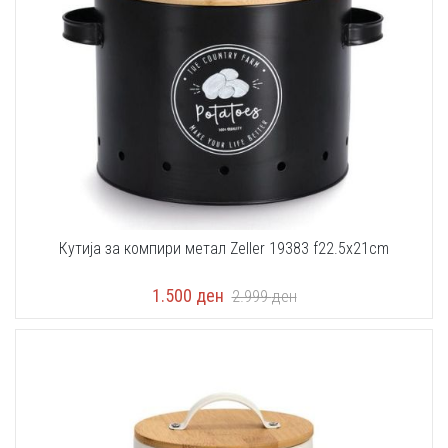
Кутија за компири метал Zeller 19383 f22.5x21cm
1.500
ден
2.999
ден