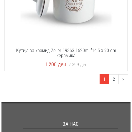
Кутија за кромид Zeller 19363 1620ml f14,5 x 20 cm
керамика
1.200
ден
2.399
ден
1
2
>
ЗА НАС