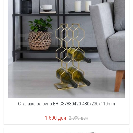
Сталажа за вино EH C37880420 480x230x110mm
1.500
ден
2.999
ден