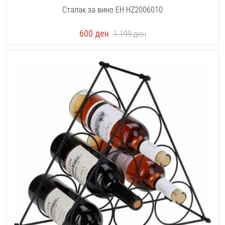
Сталак за вино EH HZ2006010
600
ден
1.199
ден