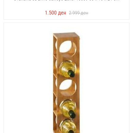
1.500
ден
2.999
ден