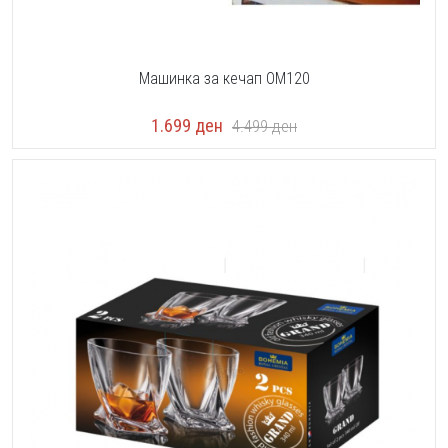
Машинка за кечап OM120
1.699
ден
4.499
ден