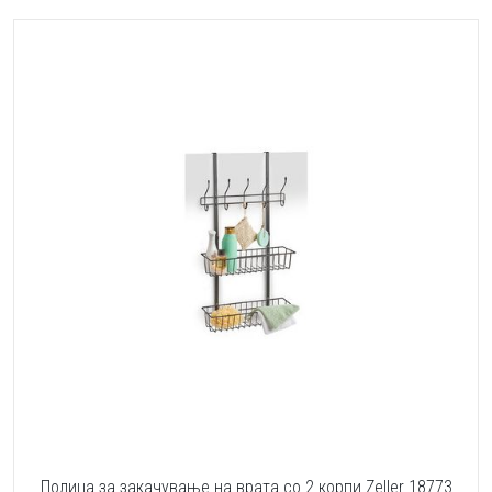
Полица за закачување на врата со 2 корпи Zeller 18773