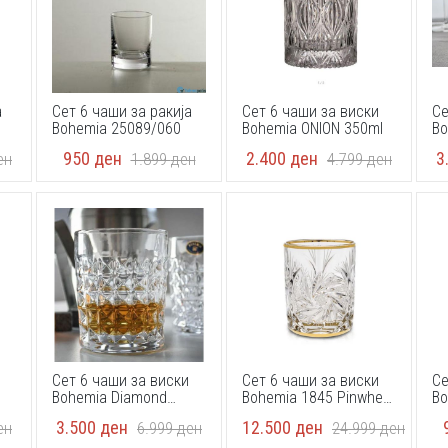
а
Сет 6 чаши за ракија
Сет 6 чаши за виски
Се
Bohemia 25089/060
Bohemia ONION 350ml
Bo
29
950
ден
2.400
ден
3
ен
1.899
ден
4.799
ден
Сет 6 чаши за виски
Сет 6 чаши за виски
Се
Bohemia Diamond
Bohemia 1845 Pinwheel
Bo
99T41 230ml
Matt Cut and Gold
3.500
ден
12.500
ден
ен
6.999
ден
24.999
ден
360m