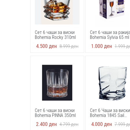
Сет 6 чаши за виски
Сет 6 чаши за ракиј
Bohemia Rocky 310ml
Bohemia Sylvia 65 ml
4.500
ден
1.000
ден
8.999
ден
1.999
д
Сет 6 чаши за виски
Сет 6 Чаши за виски
Bohemia PINNA 350ml
Bohemia 1845 Sail
320ml
2.400
ден
4.000
ден
4.799
ден
7.999
д