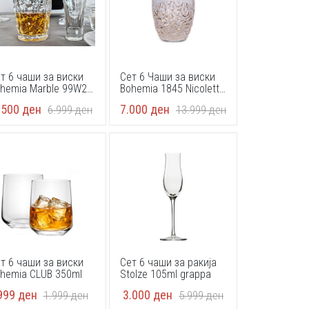
т 6 чаши за виски
Сет 6 Чаши за виски
hemia Marble 99W24
Bohemia 1845 Nicolette
0ml
Golden Marble 350ml
.500
ден
7.000
ден
6.999
ден
13.999
ден
т 6 чаши за виски
Сет 6 чаши за ракија
hemia CLUB 350ml
Stolze 105ml grappa
999
ден
3.000
ден
1.999
ден
5.999
ден