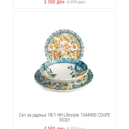
3.500
ден
6.999
ден
Сет за јадење 18/1 HH Lifestyle 1544900 COUPE
SICILY
4.500
ден
8.999
ден