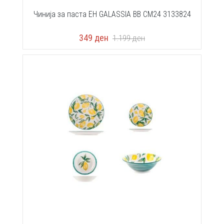
Чинија за паста EH GALASSIA BB CM24 3133824
349
ден
1.199
ден