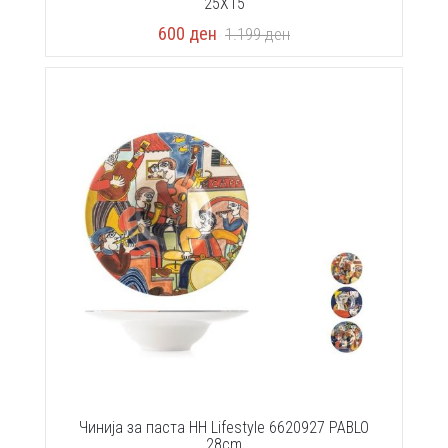
25X15
600
ден
1.199
ден
Чинија за паста HH Lifestyle 6620927 PABLO
28cm