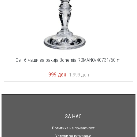
Сет 6 чаши за ракија Bohemia ROMANO/40731/60 ml
999
ден
1.999
ден
ЗА НАС
Политика на приватност
Услови за купување