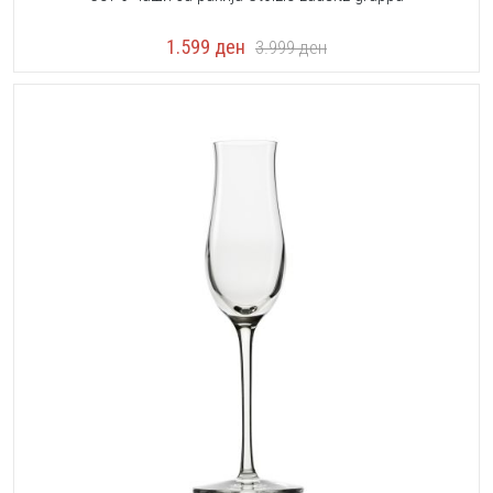
1.599
ден
3.999
ден