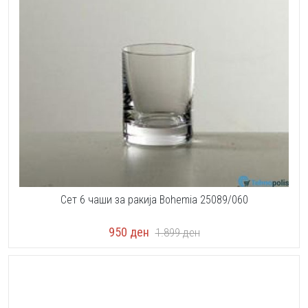
Сет 6 чаши за ракија Bohemia 25089/060
950
ден
1.899
ден