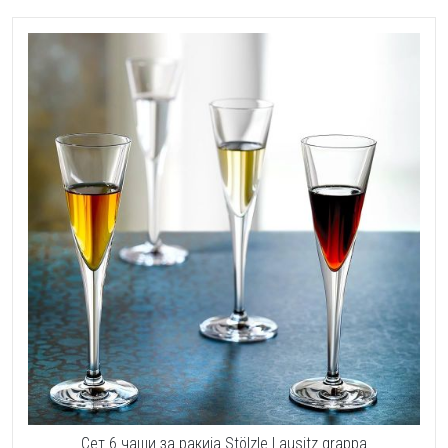
Сет 6 чаши за ракија Stölzle Lausitz grappa