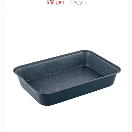
650
ден
1.299
ден