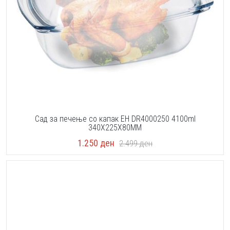
Сад за печење со капак EH DR4000250 4100ml
340X225X80MM
1.250
ден
2.499
ден