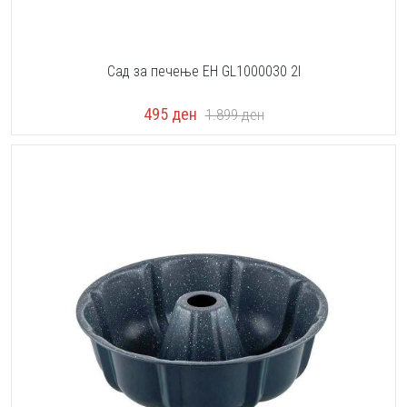
Сад за печење EH GL1000030 2l
495
ден
1.899
ден