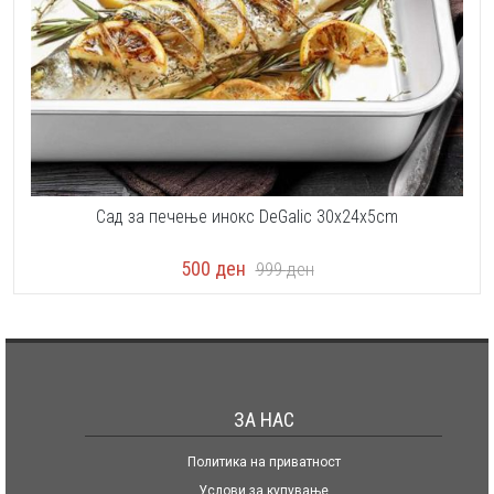
Сад за печење инокс DeGalic 30x24x5cm
500
ден
999
ден
ЗА НАС
Политика на приватност
Услови за купување