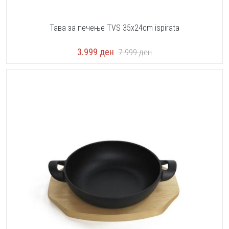
Тава за печење TVS 35x24cm ispirata
3.999
ден
7.999
ден