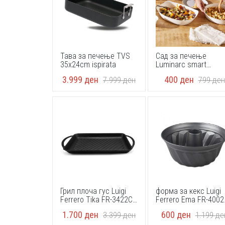
Тава за печење TVS
Сад за печење
35x24cm ispirata
Luminarc smart
cousine carine 21x13
3.999
ден
400
ден
7.999
ден
799
ден
Грил плоча гус Luigi
форма за кекс Luigi
Ferrero Tika FR-3422CI
Ferrero Ema FR-4002
33.5x22x3cm
25 х 10,5 см
1.700
ден
600
ден
3.399
ден
1.199
де