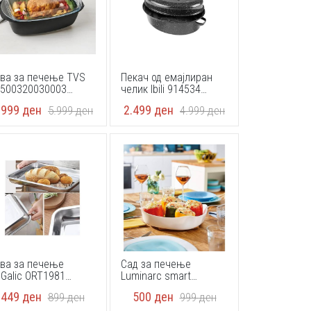
ва за печење TVS
Пекач од емајлиран
500320030003
челик Ibili 914534
.5x27cm
36x26x13cm
.999
ден
2.499
ден
5.999
ден
4.999
ден
ва за печење
Сад за печење
Galic ORT1981
Luminarc smart
5x35x5cm
cousine carine 29x17
449
ден
500
ден
899
ден
999
ден