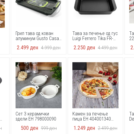
Грил тава од кован
Тава за печење од гус
Та
алуминум Gusto Casa
Luigi Ferrero Tika FR-
22
640420 35x25cm
3021 30.5x21x5 cm
34
2.499
ден
2.250
ден
2
4.999
ден
4.499
ден
Сет 3 керамички
Камен за печење
Та
здели EH 798000090
пица EH 404001340
De
33cm
4
500
ден
1.249
ден
н
999
ден
2.499
ден