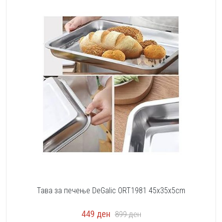
Тава за печење DeGalic ORT1981 45x35x5cm
449
ден
899
ден