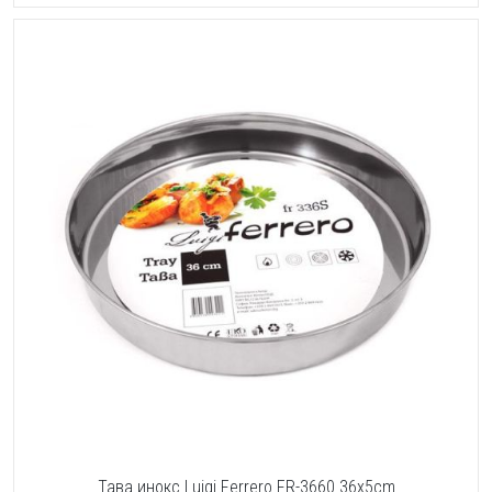
Тава инокс Luigi Ferrero FR-3660 36x5cm