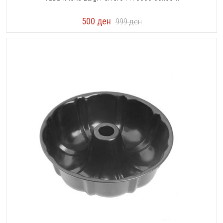
500
ден
999
ден