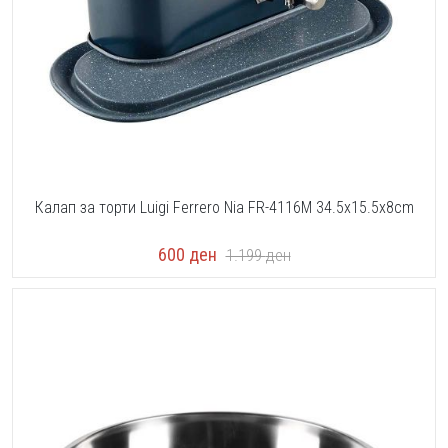
Калап за торти Luigi Ferrero Nia FR-4116M 34.5x15.5x8cm
600
ден
1.199
ден