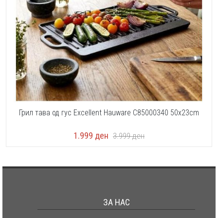
Грил тава од гус Excellent Hauware C85000340 50x23cm
1.999
ден
3.999
ден
ЗА НАС