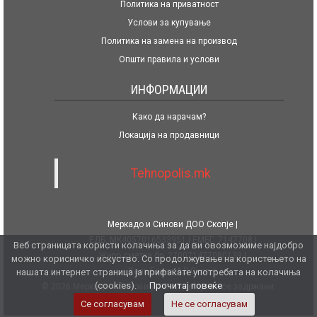
Политика на приватност
Услови за купување
Политика на замена на производ
Општи правила и услови
ИНФОРМАЦИИ
Како да нарачам?
Локација на продавници
Tehnopolis.mk
Меркадо и Синови ДОО Скопје
ЕДБ: MK4057016533951
ЕМБГ: 7147708
Веб страницата користи колачиња за да ви овозможиме најдобро
Жиро сметка бр. 270071477080139
можно корисничко искуство. Со продолжување на користењето на
Халк Банка АД Скопје
нашата интернет страница ја прифаќате употребата на колачиња
(cookies).
Прочитај повеќе
© 2026 Меркадо и Синови ДОО. Сите права се задржани.
Се согласувам
Не се согласувам