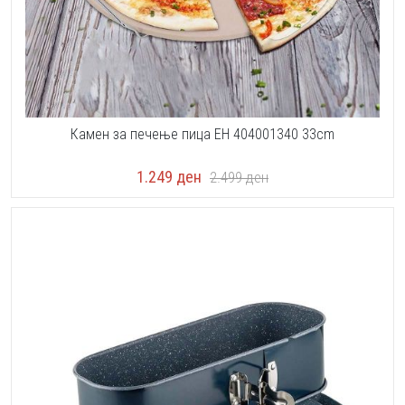
Камен за печење пица EH 404001340 33cm
1.249
ден
2.499
ден