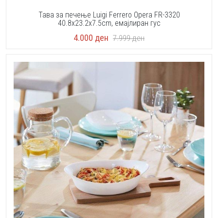
Тава за печење Luigi Ferrero Opera FR-3320
40.8x23.2x7.5cm, eмајлиран гус
4.000
ден
7.999
ден