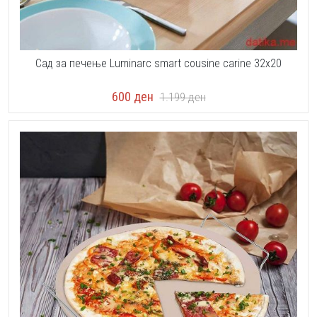
Сад за печење Luminarc smart cousine carine 32x20
600
ден
1.199
ден