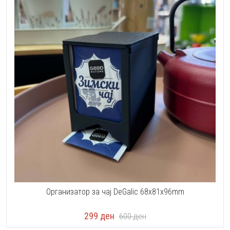
Организатор за чај DeGalic 68x81x96mm
299
ден
600
ден