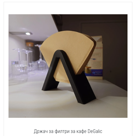
Држач за филтри за кафе DeGalic