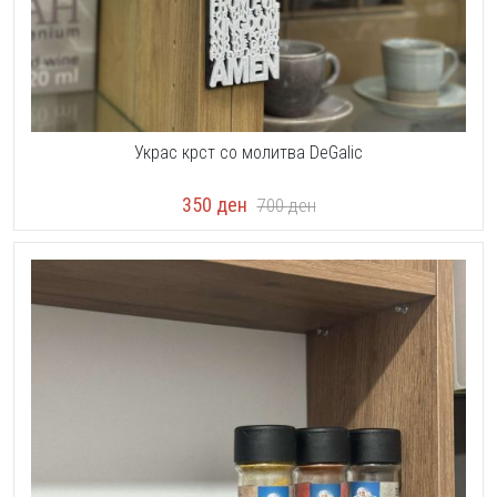
Украс крст со молитва DeGalic
350
ден
700
ден