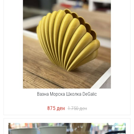
Вазна Морска Школка DeGalic
875
ден
1.750
ден