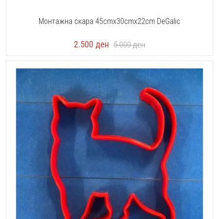
Монтажна скара 45cmx30cmx22cm DeGalic
2.500
ден
5.000
ден