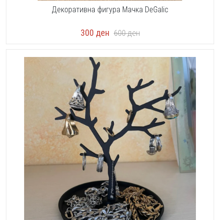
Декоративна фигура Мачка DeGalic
300
ден
600
ден