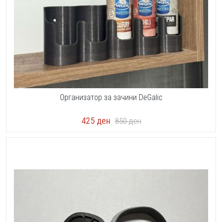
Организатор за зачини DeGalic
425
ден
850
ден