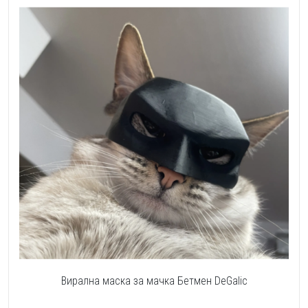
Вирална маска за мачка Бетмен DeGalic