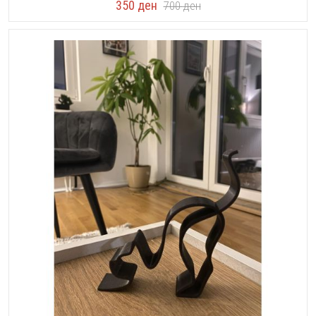
350
ден
700
ден