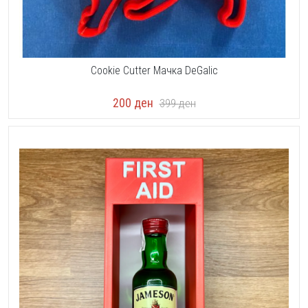
Cookie Cutter Мачка DeGalic
200
ден
399
ден