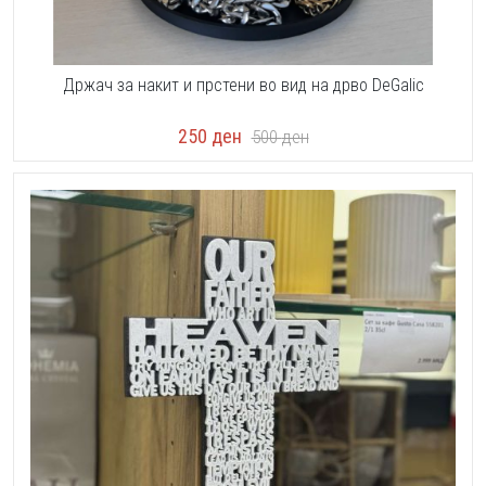
Држач за накит и прстени во вид на дрво DeGalic
250
ден
500
ден