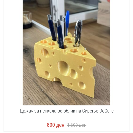
Држач за пенкала во облик на Сирење DeGalic
800
ден
1.600
ден