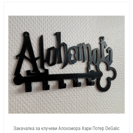
Закачалка за клучеви Алохомора Хари Потер DeGalic