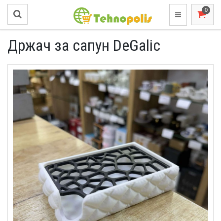
Држач за сапун DeGalic