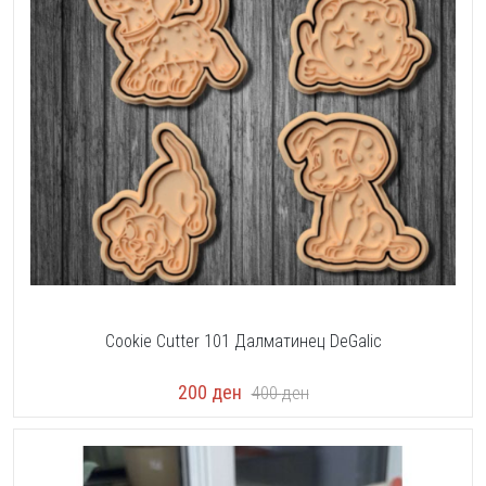
Cookie Cutter 101 Далматинец DeGalic
200
ден
400
ден