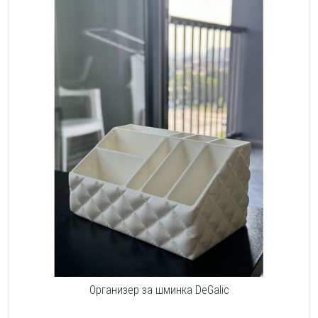
Организер за шминка DeGalic