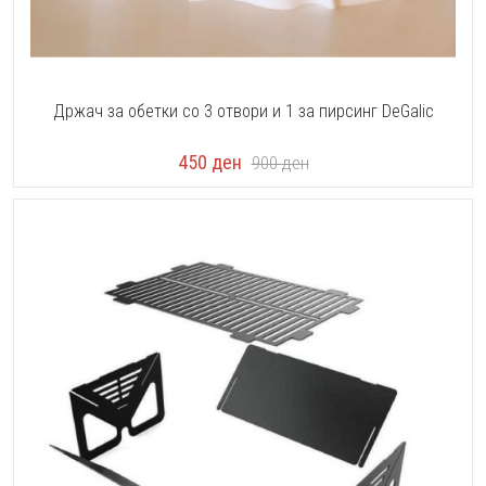
Држач за обетки со 3 отвори и 1 за пирсинг DeGalic
450
ден
900
ден