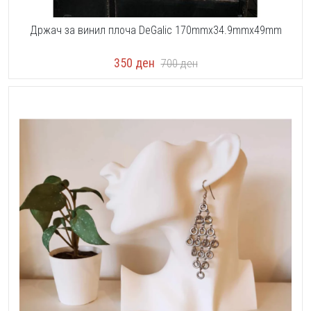
Држач за винил плоча DeGalic 170mmx34.9mmx49mm
350
ден
700
ден