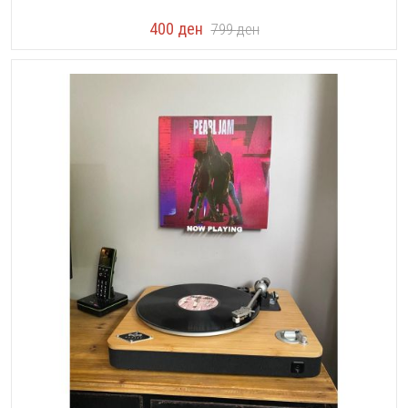
400
ден
799
ден