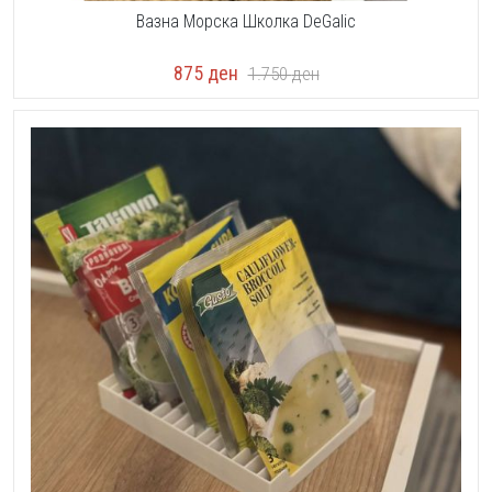
Вазна Морска Школка DeGalic
875
ден
1.750
ден