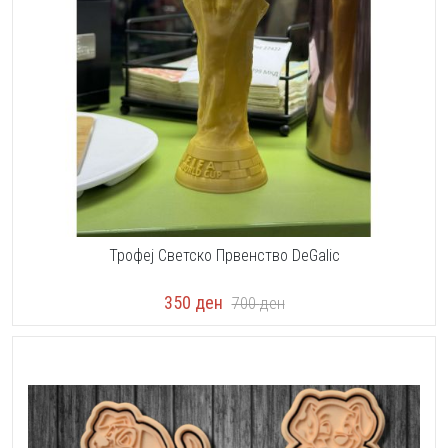
Трофеј Светско Првенство DeGalic
350
ден
700
ден