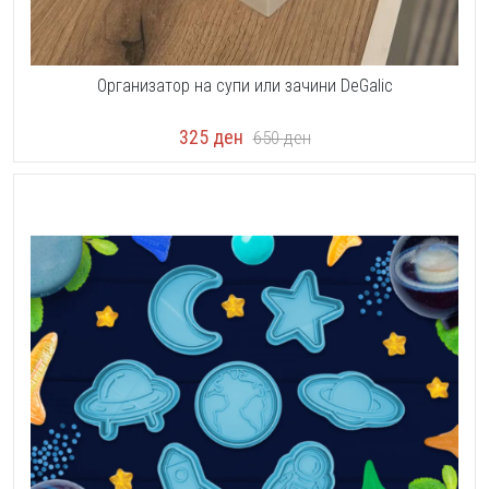
Организатор на супи или зачини DeGalic
325
ден
650
ден