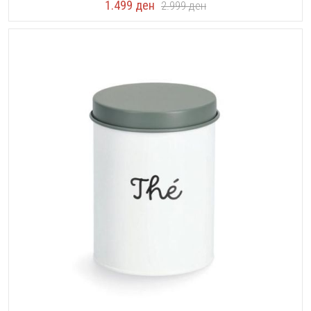
1.499
ден
2.999
ден