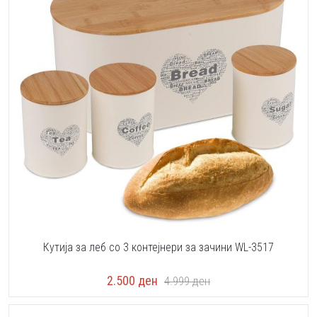
Кутија за леб со 3 контејнери за зачини WL-3517
2.500
ден
4.999
ден