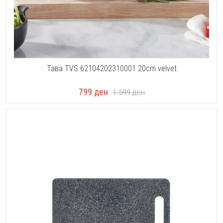
Тава TVS 62104202310001 20cm velvet
799
ден
1.599
ден