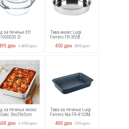
д за печење EH
Тава инокс Luigi
1000030 2l
Ferrero FR-3058
30x5cm
495
ден
450
ден
1.899
ден
899
ден
д за печење инокс
Тава за печење Luigi
DeGalic 36x29x5cm
Ferrero Nia FR-4103M
30x20x5cm
600
ден
400
ден
1.199
ден
799
ден