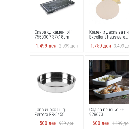
Скара од камен Ibili
Камен и даска за п
755000P 37x18cm
Excellent hausware
404000530
1.499
ден
1.750
ден
2.999
ден
3.499
д
Тава инокс Luigi
Сад за печење EH
Ferrero FR-3458
928673
34x5cm
500
ден
600
ден
999
ден
1.199
де