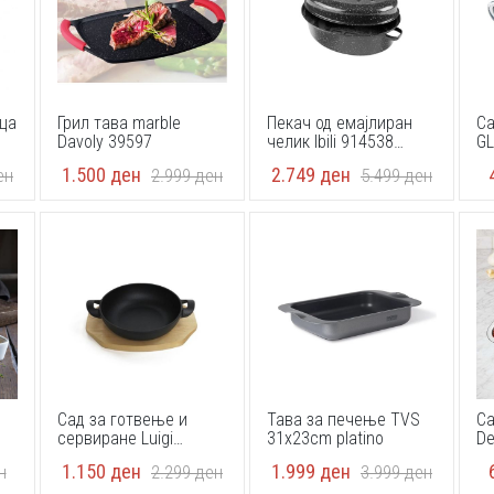
ица
Грил тава marble
Пекач од емајлиран
Са
Davoly 39597
челик Ibili 914538
GL
38x28x15cm
1.500
ден
2.749
ден
ен
2.999
ден
5.499
ден
Сад за готвење и
Тава за печење TVS
Са
сервиране Luigi
31x23cm platino
Ferrero Tika FR-2144
1.150
ден
1.999
ден
н
2.299
ден
3.999
ден
21.5x16.5x4.4cm, гус