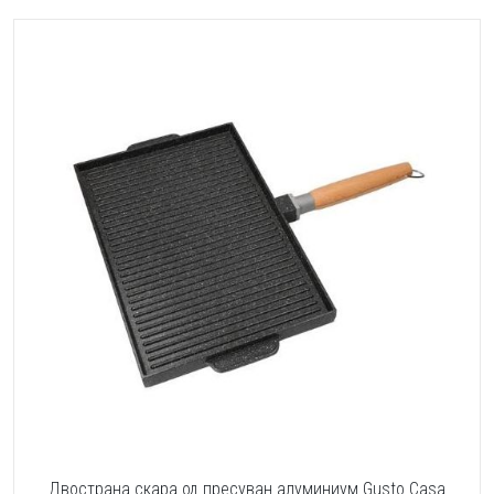
Двострана скара од пресуван алуминиум Gusto Casa