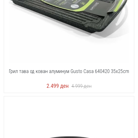
Грил тава од кован алуминум Gusto Casa 640420 35x25cm
2.499
ден
4.999
ден