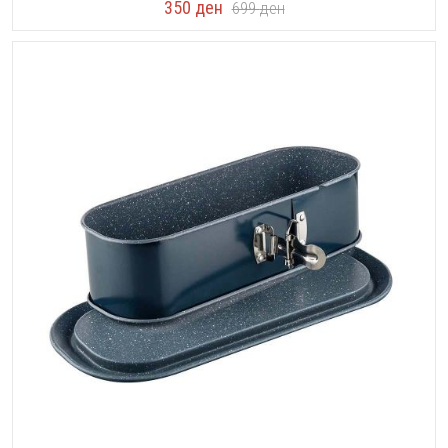
350
ден
699
ден