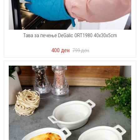
Тава за печење DeGalic ORT1980 40x30x5cm
400
ден
799
ден