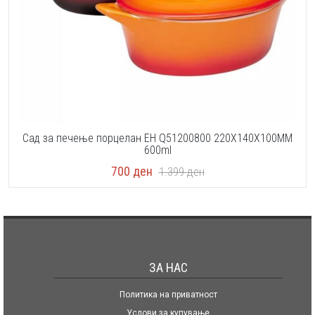
Сад за печење порцелан EH Q51200800 220X140X100MM
600ml
700
ден
1.399
ден
ЗА НАС
Политика на приватност
Услови за купување