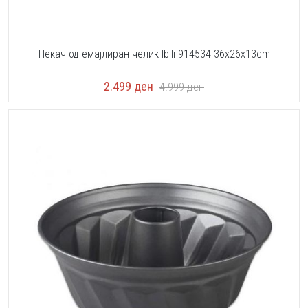
Пекач од емајлиран челик Ibili 914534 36x26x13cm
2.499
ден
4.999
ден