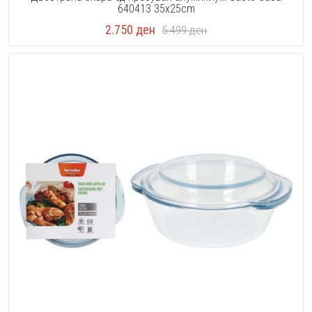
640413 35x25cm
2.750
ден
5.499
ден