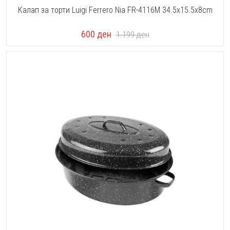
Калап за торти Luigi Ferrero Nia FR-4116M 34.5x15.5x8cm
600
ден
1.199
ден