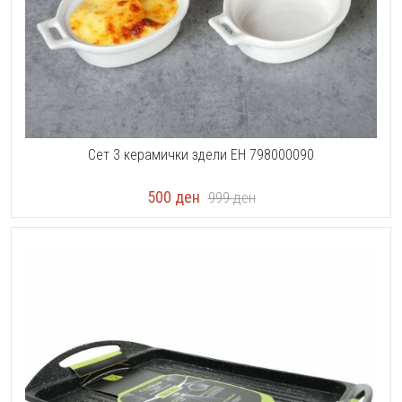
Сет 3 керамички здели EH 798000090
500
ден
999
ден