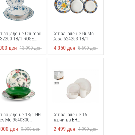
т за јадење Churchill
Сет за јадење Gusto
32200 18/1 ROSE
Casa 524253 18/1
UE
.000
ден
4.350
ден
13.999
ден
8.699
ден
т за јадење 18/1 HH
Сет за јадење 16
festyle 9540300
парчиња EH
LEBRATION VERDE
Q96001440
.000
ден
2.499
ден
9.999
ден
4.999
ден