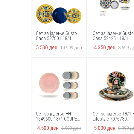
Сет за јадење Gusto
Сет за јадење Gusto
Casa 527801 18/1
Casa 524251 18/1
5.500
ден
4.350
ден
10.999
ден
8.699
д
Сет за јадење HH
Сет за јадење 18/1 
1549600 18/1 COUPE
Lifestyle 7076730
HARPER
CAROLINE BLACK
4.500
ден
5.000
ден
8.999
ден
9.999
д