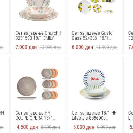
Сет за јадење Churchill
Сет за јадење Gusto
Се
3231500 18/1 EMILY
Casa 524336 18/1
32
lemon
BL
7.000
ден
6.000
ден
7
ен
13.999
ден
11.999
ден
HH
Сет за јадење HH
Сет за јадење 18/1 HH
Се
COUPE OPERA 18/1
Lifestyle 8886900
Li
1544300
HOMELOVE
CE
4.500
ден
5.000
ден
5
ен
8.999
ден
9.999
ден