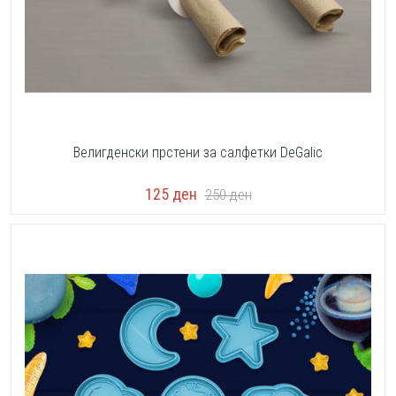
Велигденски прстени за салфетки DeGalic
125
ден
250
ден