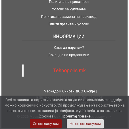
Политика на приватност
Услови за купување
Политика на замена на производ
Општи правила и услови
ИНФОРМАЦИИ
Како да нарачам?
Локација на продавници
Tehnopolis.mk
Меркадо и Синови ДОО Скопје
ЕДБ: MK4057016533951
ЕМБГ: 7147708
Веб страницата користи колачиња за да ви овозможиме најдобро
Жиро сметка бр. 270071477080139
можно корисничко искуство. Со продолжување на користењето на
Халк Банка АД Скопје
нашата интернет страница ја прифаќате употребата на колачиња
(cookies).
Прочитај повеќе
© 2026 Меркадо и Синови ДОО. Сите права се задржани.
Се согласувам
Не се согласувам