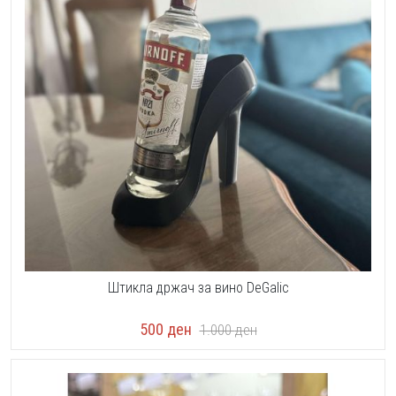
Штикла држач за вино DeGalic
500
ден
1.000
ден