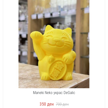
Maneki Neko украс DeGalic
350
ден
700
ден