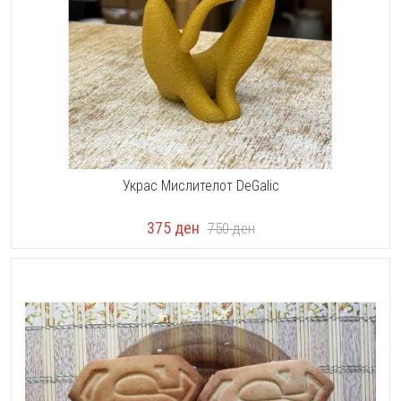
Украс Мислителот DeGalic
375
ден
750
ден