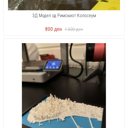
3Д Модел од Римскиот Колосеум
800
ден
1.600
ден