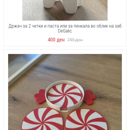
Држач за 2 четки и паста или за пенкала во облик на заб
DeGalic
400
ден
799
ден