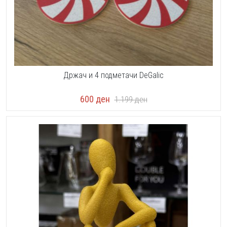
Држач и 4 подметачи DeGalic
600
ден
1.199
ден