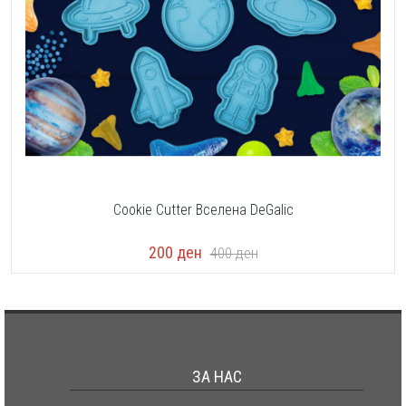
Cookie Cutter Вселена DeGalic
200
ден
400
ден
ЗА НАС