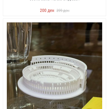
200
ден
399
ден