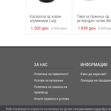
Касерола од кован
Тава за пржење од
алуминиум Luigi
јаглероден челик Ibil
Ferrero Symphony FR-
409624 24cm
1.500
ден
1.849
ден
2.999
ден
3.699
д
1680 16x8cm
ЗА НАС
ИНФОРМАЦИИ
Политика на приватност
Како да нарачам?
Услови за купување
Локација на продавн
Политика на замена на
производ
Општи правила и услови
Веб страницата користи колачиња за да ви овозможиме најдобро мо
Меркадо и Синови ДОО