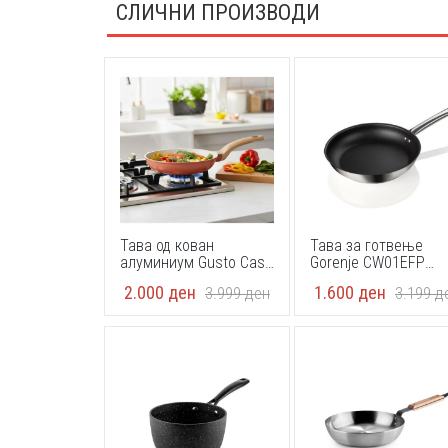
СЛИЧНИ ПРОИЗВОДИ
Тава од кован
Тава за готвење
алуминиум Gusto Casa
Gorenje CW01EFP
572202 28цм Crazy
24cm
2.000
ден
1.600
ден
3.999
ден
3.199
д
Wood