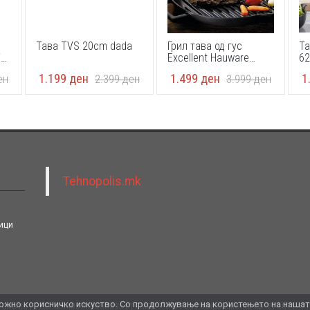
Тава TVS 20cm dada
Грил тава од гус
Та
i
Excellent Hauware
62
C85000350 405x304
ve
1.199
ден
1.499
ден
1
ен
2.399
ден
3.999
ден
Tehnopolis.mk
ици
жно корисничко искуство. Со продолжување на користењето на нашата 
 Скопје
ЕДБ: MK4057016533951
ЕМБГ: 7147708
Жиро сметка бр. 27007147