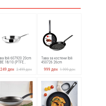
ва Ibili 607920 20cm
Тава за костени Ibili
BE 18/10 (PTFE
450726 26cm
EE)
.249
ден
999
ден
2.499
ден
1.999
ден