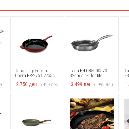
Тава Luigi Ferrero
Тава EH C85000570
Та
Opera FR-2751 27x5cm,
32cm siaki for life
EB
eмајлиран гус
FR
2.750
ден
3.499
ден
1
ен
5.499
ден
6.999
ден