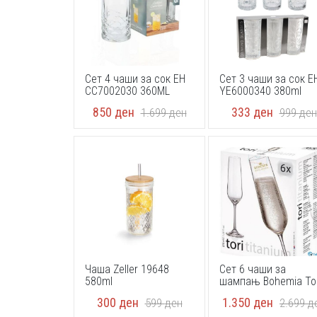
Сет 4 чаши за сок EH
Сет 3 чаши за сок E
CC7002030 360ML
YE6000340 380ml
850
ден
333
ден
1.699
ден
999
ден
Чаша Zeller 19648
Сет 6 чаши за
580ml
шампањ Bohemia Tor
210 ml
300
ден
1.350
ден
599
ден
2.699
д