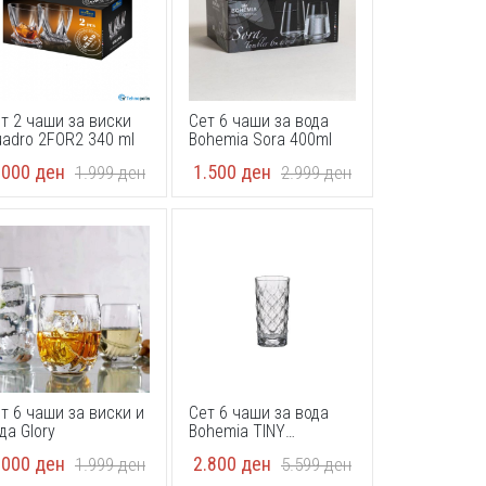
т 2 чаши за виски
Сет 6 чаши за вода
adro 2FOR2 340 ml
Bohemia Sora 400ml
.000
ден
1.500
ден
1.999
ден
2.999
ден
т 6 чаши за виски и
Сет 6 чаши за вода
да Glory
Bohemia TINY
2KF50/99X02/330ML
.000
ден
2.800
ден
1.999
ден
5.599
ден