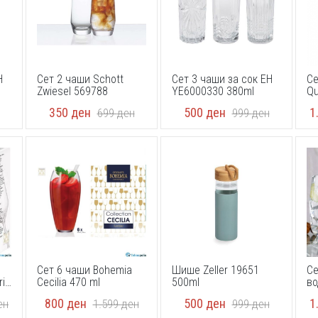
H
Сет 2 чаши Schott
Сет 3 чаши за сок EH
Се
Zwiesel 569788
YE6000330 380ml
Qu
350
ден
500
ден
1
699
ден
999
ден
Сет 6 чаши Bohemia
Шише Zeller 19651
Се
i
Cecilia 470 ml
500ml
во
800
ден
500
ден
1
ен
1.599
ден
999
ден