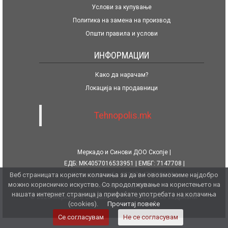
Услови за купување
Политика на замена на производ
Општи правила и услови
ИНФОРМАЦИИ
Како да нарачам?
Локација на продавници
Tehnopolis.mk
Меркадо и Синови ДОО Скопје
ЕДБ: MK4057016533951
ЕМБГ: 7147708
Веб страницата користи колачиња за да ви овозможиме најдобро
Жиро сметка бр. 270071477080139
можно корисничко искуство. Со продолжување на користењето на
Халк Банка АД Скопје
нашата интернет страница ја прифаќате употребата на колачиња
© 2026 Меркадо и Синови ДОО. Сите права се задржани.
(cookies).
Прочитај повеќе
Се согласувам
Не се согласувам