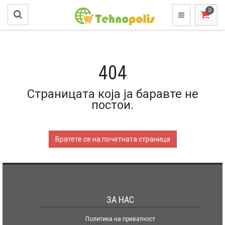
404
Страницата која ја баравте не
постои.
Вратете се на почетната страница
ЗА НАС
Политика на приватност