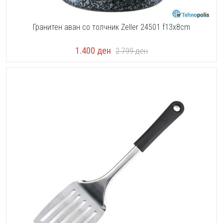
Гранитен аван со толчник Zeller 24501 f13x8cm
1.400
ден
2.799
ден