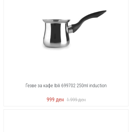
Ѓезве за кафе Ibili 699702 250ml induction
999
ден
1.999
ден