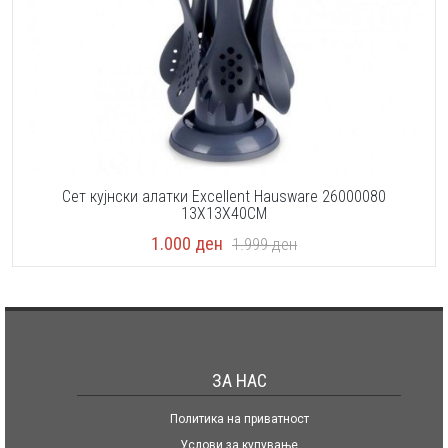
Сет кујнски алатки Excellent Hausware 26000080
13X13X40CM
1.000
ден
1.999
ден
ЗА НАС
Политика на приватност
Услови за купување