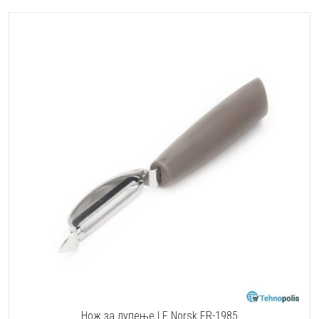
Нож за лупење LF Norsk FR-1985