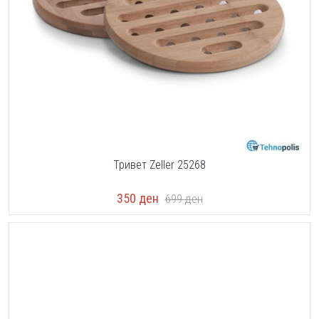
Тривет Zeller 25268
350
ден
699
ден