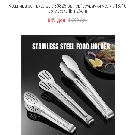
Кошница за пржење 730826 од нерѓосувачки челик 18/10
со мрежа Ibili 26cm
649
ден
1.299
ден