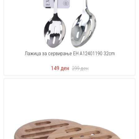
Лажица за сервирање EH A12401190 32cm
149
ден
299
ден