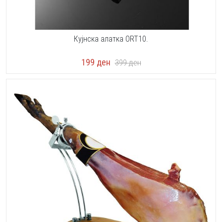
Кујнска алатка ORT10.
199
ден
399
ден