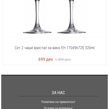
Сет 2 чаши кристал за вино EH 170496720 320ml
699
ден
1.399
ден
ЗА НАС
Политика на приватност
Услови за купување