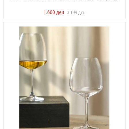
1.600
ден
3.199
ден