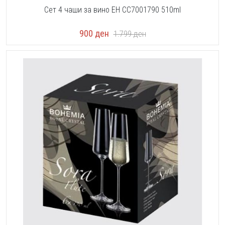
Сет 4 чаши за вино EH CC7001790 510ml
900
ден
1.799
ден