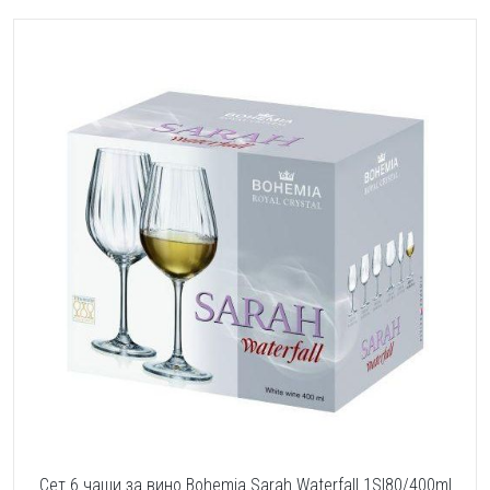
Сет 6 чаши за вино Bohemia Sarah Waterfall 1SI80/400ml