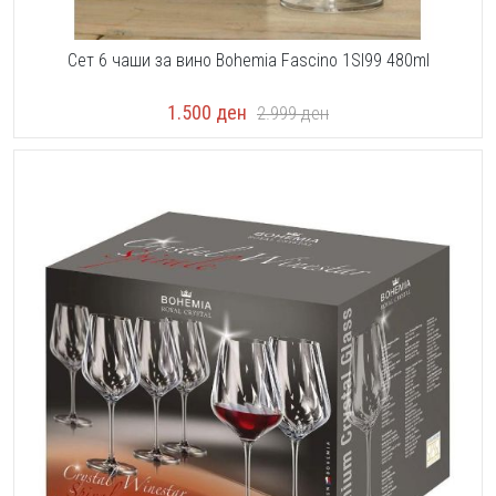
Сет 6 чаши за вино Bohemia Fascino 1SI99 480ml
1.500
ден
2.999
ден