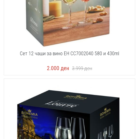
Сет 12 чаши за вино EH CC7002040 580 и 430ml
2.000
ден
3.999
ден