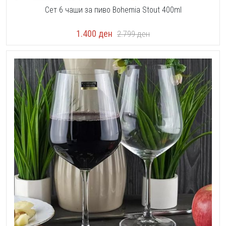
Сет 6 чаши за пиво Bohemia Stout 400ml
1.400
ден
2.799
ден