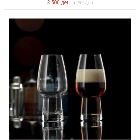
3.500
ден
6.999
ден