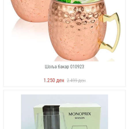
Шоља бакар 010923
1.250
ден
2.499
ден