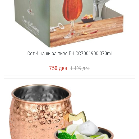
Сет 4 чаши за пиво EH CC7001900 370ml
750
ден
1.499
ден