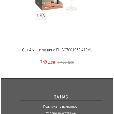
Сет 4 чаши за вино EH CC7001950 410ML
749
ден
1.499
ден
ЗА НАС
Политика на приватност
Услови за купување