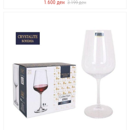
1.600
ден
3.199
ден