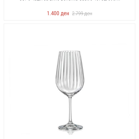
1.400
ден
2.799
ден