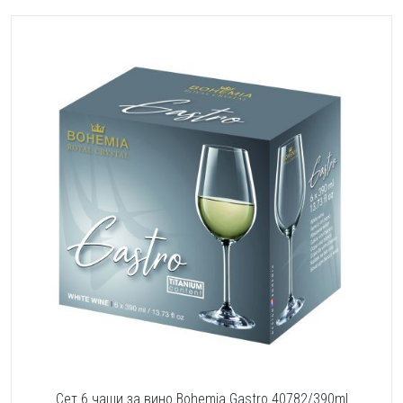
Сет 6 чаши за вино Bohemia Gastro 40782/390ml