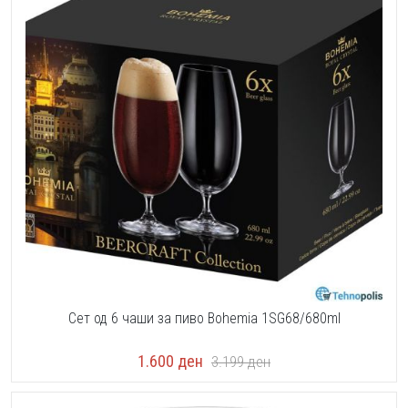
Сет од 6 чаши за пиво Bohemia 1SG68/680ml
1.600
ден
3.199
ден