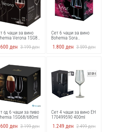
т 6 чаши за вино
Сет 6 чаши за вино
hemia Verona 1SG80
Bohemia Sora
0 ml
1SJ30/650ml
.600
ден
1.800
ден
3.199
ден
3.599
ден
т од 6 чаши за пиво
Сет 4 чаши за вино EH
hemia 1SG68/680ml
170499590 400ml
.600
ден
1.249
ден
3.199
ден
2.499
ден