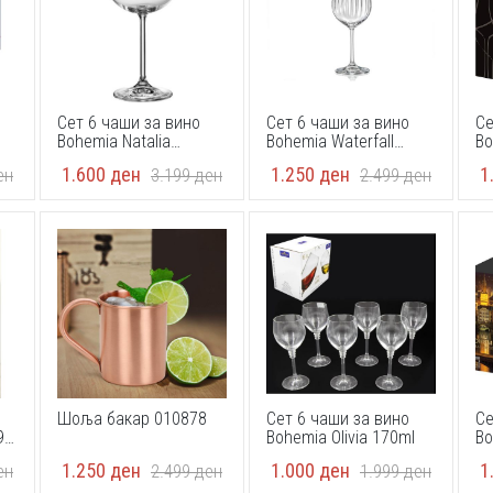
Сет 6 чаши за вино
Сет 6 чаши за вино
Се
Bohemia Natalia
Bohemia Waterfall
Bo
l
maxima 570ml
40729/550ml
52
1.600
ден
1.250
ден
1
ен
3.199
ден
2.499
ден
Шоља бакар 010878
Сет 6 чаши за вино
Се
99
Bohemia Olivia 170ml
Bo
1.250
ден
1.000
ден
1
ен
2.499
ден
1.999
ден