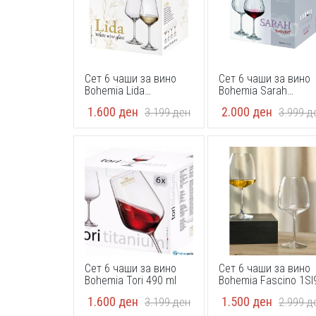
Сет 6 чаши за вино
Сет 6 чаши за вино
Bohemia Lida
Bohemia Sarah
1SJ06/450 ml
Waterfall 1SI80/710m
1.600
ден
2.000
ден
3.199
ден
3.999
д
Сет 6 чаши за вино
Сет 6 чаши за вино
Bohemia Tori 490 ml
Bohemia Fascino 1SI
480ml
1.600
ден
1.500
ден
3.199
ден
2.999
д