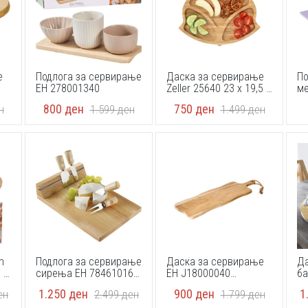
е
Подлога за сервирање
Даска за сервирање
По
EH 278001340
Zeller 25640 23 x 19,5 x
ме
1,8 cm
23
800
ден
750
ден
н
1.599
ден
1.499
ден
h
Подлога за сервирање
Даска за сервирање
Да
 ×
сирења EH 784610160
EH J18000040
ба
300X200X15MM
590X200X15MM
f
1.250
ден
900
ден
1
ен
2.499
ден
1.799
ден