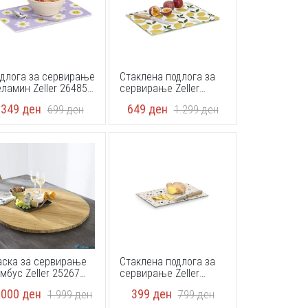
длога за сервирање
Стаклена подлога за
ламин Zeller 26485
сервирање Zeller
,3 x 14,3 x 0,3 cm
26337 40 x 30 cm
349
ден
649
ден
699
ден
1.299
ден
ска за сервирање
Стаклена подлога за
мбус Zeller 25267
сервирање Zeller
35cm
26332 30 × 20 × 0,8 cm
.000
ден
399
ден
1.999
ден
799
ден
Terrazzo