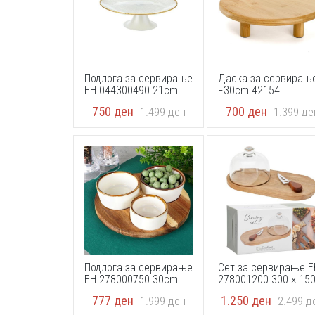
Подлога за сервирање
Даска за сервирањ
EH 044300490 21cm
F30cm 42154
750
ден
700
ден
1.499
ден
1.399
де
Подлога за сервирање
Сет за сервирање E
EH 278000750 30cm
278001200 300 × 150
15 mm
777
ден
1.250
ден
1.999
ден
2.499
д