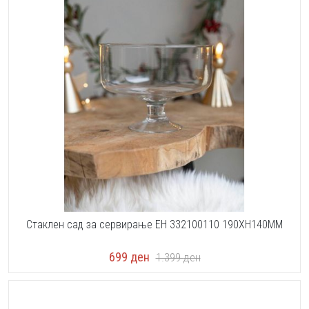
Стаклен сад за сервирање EH 332100110 190XH140MM
699
ден
1.399
ден