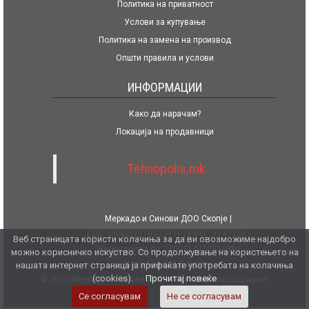
Политика на приватност
Услови за купување
Политика на замена на производ
Општи правила и услови
ИНФОРМАЦИИ
Како да нарачам?
Локација на продавници
Tehnopolis.mk
Меркадо и Синови ДОО Скопје
ЕДБ: MK4057016533951
ЕМБГ: 7147708
Веб страницата користи колачиња за да ви овозможиме најдобро
Жиро сметка бр. 270071477080139
можно корисничко искуство. Со продолжување на користењето на
Халк Банка АД Скопје
нашата интернет страница ја прифаќате употребата на колачиња
(cookies).
Прочитај повеќе
© 2026 Меркадо и Синови ДОО. Сите права се задржани.
Се согласувам
Не се согласувам