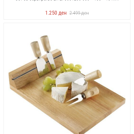
1.250
ден
2.499
ден