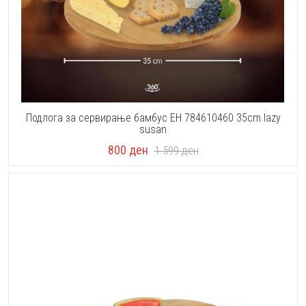
Подлога за сервирање бамбус EH 784610460 35cm lazy
susan
800
ден
1.599
ден