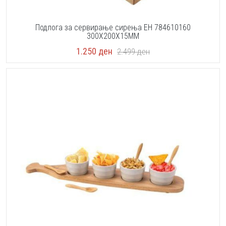
Подлога за сервирање сирења EH 784610160
300X200X15MM
1.250
ден
2.499
ден