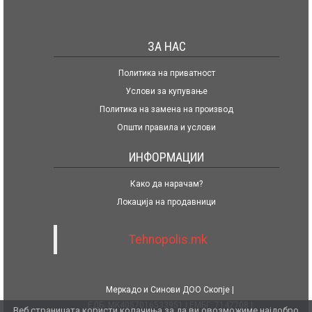
ЗА НАС
Политика на приватност
Услови за купување
Политика на замена на производ
Општи правила и услови
ИНФОРМАЦИИ
Како да нарачам?
Локација на продавници
Tehnopolis.mk
Меркадо и Синови ДОО Скопје
ЕДБ: MK4057016533951
ЕМБГ: 7147708
Веб страницата користи колачиња за да ви овозможиме најдобро