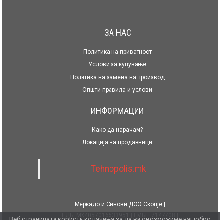
ЗА НАС
Политика на приватност
Услови за купување
Политика на замена на производ
Општи правила и услови
ИНФОРМАЦИИ
Како да нарачам?
Локација на продавници
Tehnopolis.mk
Меркадо и Синови ДОО Скопје
ЕДБ: MK4057016533951
ЕМБГ: 7147708
Веб страницата користи колачиња за да ви овозможиме најдобро