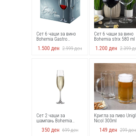
Сет 6 чаши за вино
Сет 6 чаши за вино
Bohemia Gastro
Bohemia strix 580 ml
40782/480ml
1.500
ден
1.200
ден
2.999
ден
2.399
д
Сет 2 чаши за
Кригла за пиво Unig
шампањ Bohemia
Nicol 300ml
Sarah 260ml
350
ден
149
ден
699
ден
299
ден