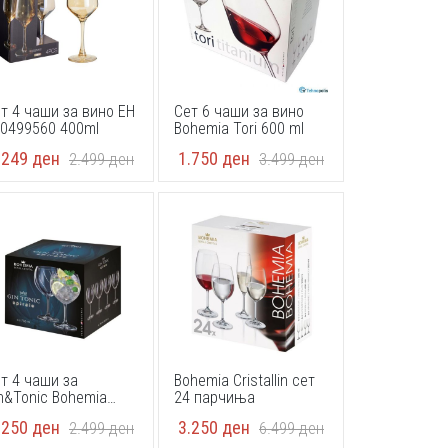
т 4 чаши за вино EH
Сет 6 чаши за вино
0499560 400ml
Bohemia Tori 600 ml
.249
ден
1.750
ден
2.499
ден
3.499
ден
т 4 чаши за
Bohemia Cristallin сет
n&Tonic Bohemia
24 парчиња
irale 750ml
.250
ден
3.250
ден
2.499
ден
6.499
ден