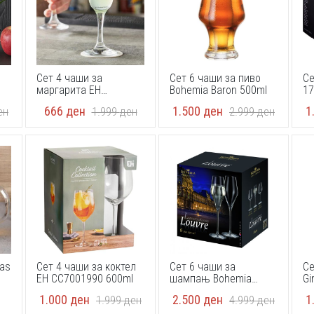
Сет 4 чаши за
Сет 6 чаши за пиво
Се
маргарита EH
Bohemia Baron 500ml
17
CC7002000 300ml
666
ден
1.500
ден
1
ен
1.999
ден
2.999
ден
las
Сет 4 чаши за коктел
Сет 6 чаши за
Се
EH CC7001990 600ml
шампањ Bohemia
Gi
Louvre 290 мл
Sp
1.000
ден
2.500
ден
1
1.999
ден
4.999
ден