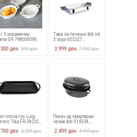
т 3 керамички
Тава за печење Ibili od
ели EH 798000090
5 sloja 655327
27x17x4cm 18/10
500
ден
3.999
ден
999
ден
7.999
ден
stainless steel + 3
aluminum
ил плоча гус Luigi
Пекач од емајлиран
rrero Tika FR-3422CI
челик Ibili 914534
.5x22x3cm
36x26x13cm
.700
ден
2.499
ден
3.399
ден
4.999
ден