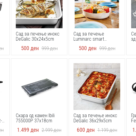
S
Сад за печење инокс
Сад за печење
Се
DeGalic 30x24x5cm
Luminarc smart
зд
cousine carine 29x17
500
ден
500
ден
ен
999
ден
999
ден
Скара од камен Ibili
Сад за печење инокс
Гр
-
755000P 37x18cm
DeGalic 36x29x5cm
Fe
33
1.499
ден
600
ден
1
ен
2.999
ден
1.199
ден