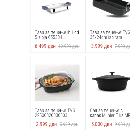
Тава за печење Ibili od
Тава за печење TV
5 sloja 655334
35x24cm ispirata
34x26x4.5cm 18/10
6.499
ден
3.999
ден
12.999
ден
7.999
д
stainless steel + 3
aluminum
Тава за печење TVS
Сад за печење с
22500320030003
капак Muhler Tika MR
34.5x27cm
4133CI 41x25x11cm,
2.999
ден
5.000
ден
5.999
ден
9.999
д
гус