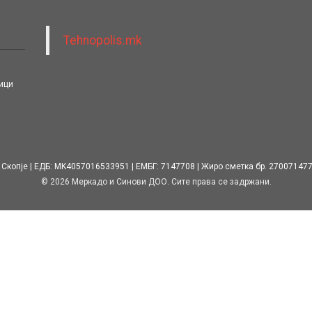
Tehnopolis.mk
ици
 Скопје
ЕДБ: MK4057016533951
ЕМБГ: 7147708
Жиро сметка бр. 27007147
© 2026 Меркадо и Синови ДОО. Сите права се задржани.