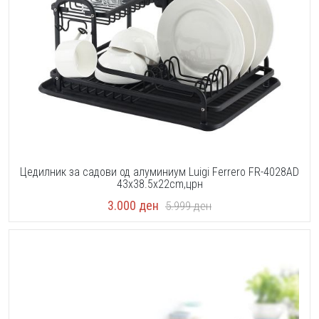
Цедилник за садови од алуминиум Luigi Ferrero FR-4028AD
43x38.5x22cm,црн
3.000
ден
5.999
ден