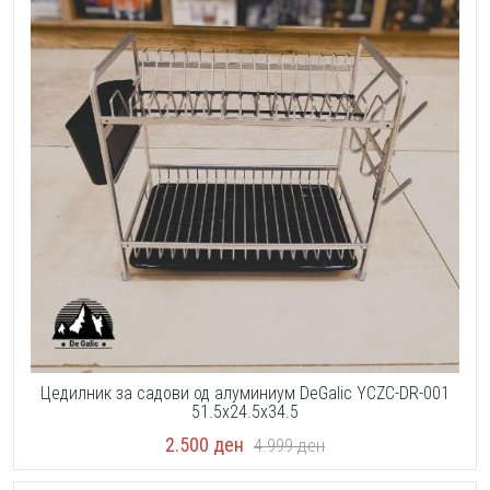
Цедилник за садови од алуминиум DeGalic YCZC-DR-001
51.5x24.5x34.5
2.500
ден
4.999
ден