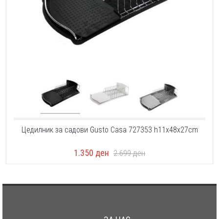
Цедилник за садови Gusto Casa 727353 h11x48x27cm
1.350
ден
2.699
ден