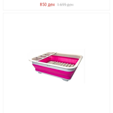
850
ден
1.699
ден