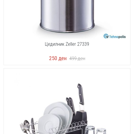
Цедилник Zeller 27339
250
ден
499
ден