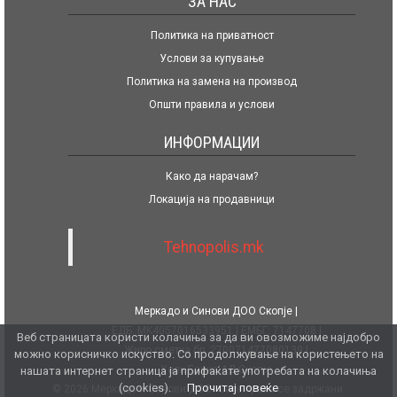
ЗА НАС
Политика на приватност
Услови за купување
Политика на замена на производ
Општи правила и услови
ИНФОРМАЦИИ
Како да нарачам?
Локација на продавници
Tehnopolis.mk
Меркадо и Синови ДОО Скопје
ЕДБ: MK4057016533951
ЕМБГ: 7147708
Веб страницата користи колачиња за да ви овозможиме најдобро
Жиро сметка бр. 270071477080139
можно корисничко искуство. Со продолжување на користењето на
Халк Банка АД Скопје
нашата интернет страница ја прифаќате употребата на колачиња
(cookies).
Прочитај повеќе
© 2026 Меркадо и Синови ДОО. Сите права се задржани.