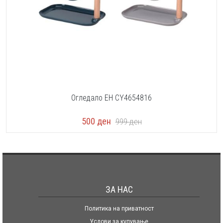
Огледало EH CY4654816
500
ден
999
ден
ЗА НАС
Политика на приватност
Услови за купување