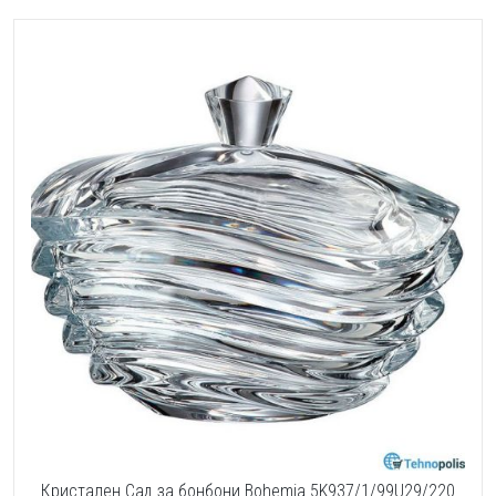
Кристален Сад за бонбони Bohemia 5K937/1/99U29/220