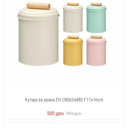
Кутија за храна EH C80654480 F11x16cm
500
ден
999
ден