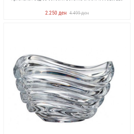
2.250
ден
4.499
ден