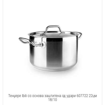
Тенџере Ibili со oснова заштитена од удари 607722 22цм
18/10