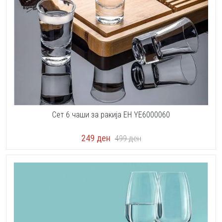
Сет 6 чаши за ракија EH YE6000060
249
ден
499
ден