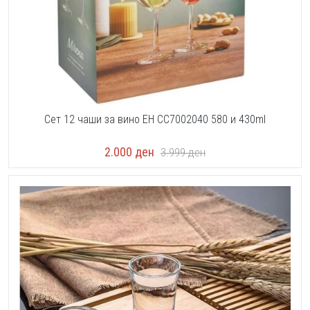
Сет 12 чаши за вино EH CC7002040 580 и 430ml
2.000
ден
3.999
ден