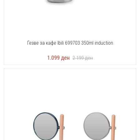
Ѓезве за кафе Ibili 699703 350ml induction
1.099
ден
2.199
ден