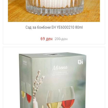
Сад за бонбони EH YE6000210 80ml
69
ден
299
ден