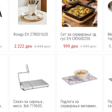
Фонду EH 278001620
Сет за сервирање од
Ме
гус EH C85000250
то
3
2.222
ден
999
ден
1
н
4.444
ден
1.999
ден
Секач за сирења ,
Подлога за
По
а
месо..Ibili 719600
сервирање меламин
се
6cm
21x13cm
Zeller 26485 23,3 x 14,3
Ze