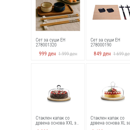
Сет за суши EH
Сет за суши EH
278001320
278000190
999
ден
849
ден
1.999
ден
1.699
де
Стаклен капак со
Стаклен капак со
дрвена основа XXL за
дрвена основа XL з
торта Ibili 715530 30cm
торта Ibili 715526 2