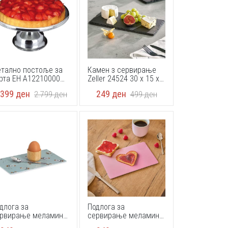
тално постоље за
Камен з сервирање
рта EH A12210000
Zeller 24524 30 x 15 x
3cm
0,7 cm
.399
ден
249
ден
2.799
ден
499
ден
длога за
Подлога за
рвирање меламин
сервирање меламин
ller 26484 23,3 x 14,3
Zeller 26483 23,3 x 14,3