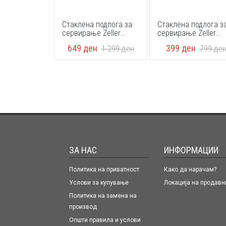
Стаклена подлога за
Стаклена подлога з
сервирање Zeller
сервирање Zeller
26337 40 x 30 cm
26336 30 x 20 cm
649
ден
399
ден
1.299
ден
799
де
ЗА НАС
ИНФОРМАЦИИ
Политика на приватност
Како да нарачам?
Услови за купување
Локација на продавн
Политика на замена на
производ
Општи правила и услови