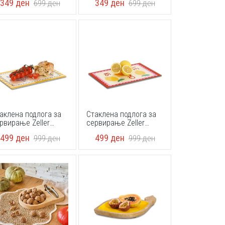
349
ден
349
ден
699
ден
699
ден
0,3 cm
x 0,3 cm
аклена подлога за
Стаклена подлога за
рвирање Zeller
сервирање Zeller
342 20 x 30 cm
26341 20 x 30 cm
499
ден
499
ден
999
ден
999
ден