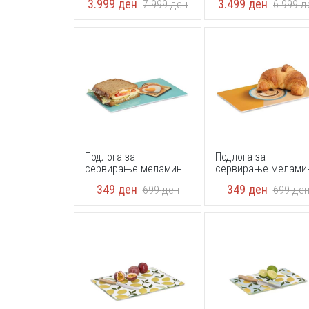
3.999
ден
3.499
ден
7.999
ден
6.999
д
Подлога за
Подлога за
сервирање меламин
сервирање мелами
Zeller 26482 23,3 x 14,3
Zeller 26481 23,3 x 1
349
ден
349
ден
699
ден
699
де
x 0,3 cm
x 0,3 cm