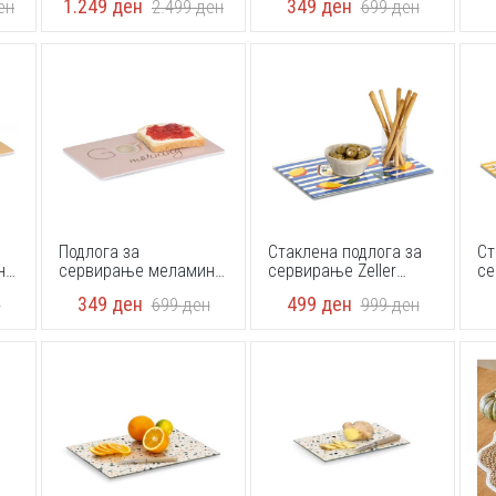
1.249
ден
349
ден
ен
2.499
ден
699
ден
x 0,3 cm
x 
Подлога за
Стаклена подлога за
Ст
н
сервирање меламин
сервирање Zeller
се
4,3
Zeller 26480 23,3 x 14,3
26343 30 × 20 × 0,8 cm
26
349
ден
499
ден
н
699
ден
999
ден
x 0,3 cm