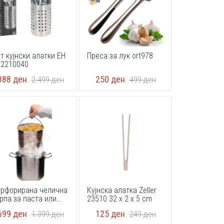
т кујнски алатки EH
Преса за лук ort978
12210040
888
ден
250
ден
2.499
ден
499
ден
рфорирана челична
Кујнска алатка Zeller
рпа за паста или
23510 32 x 2 x 5 cm
мфрит Gusto Casa
699
ден
125
ден
1.399
ден
249
ден
2596 f15x10cm