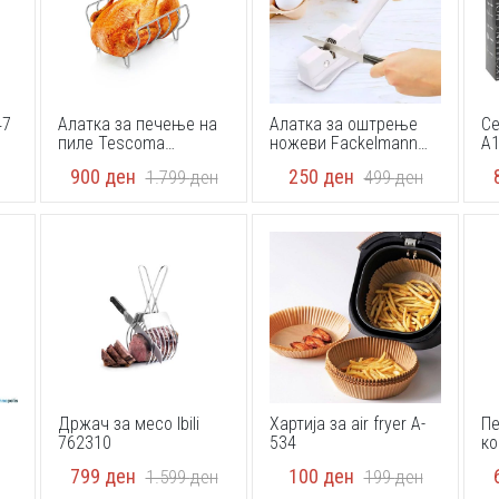
47
Алатка за печење на
Алатка за оштрење
Се
пиле Tescoma
ножеви Fackelmann
A
Grandchef
42181
900
ден
250
ден
1.799
ден
499
ден
Држач за месо Ibili
Хартија за air fryer A-
Пе
762310
534
ко
по
799
ден
100
ден
1.599
ден
199
ден
51