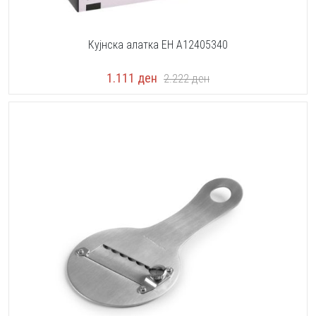
Кујнска алатка EH A12405340
1.111
ден
2.222
ден