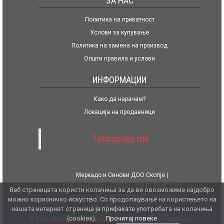
ЗА НАС
Политика на приватност
Услови за купување
Политика на замена на производ
Општи правила и услови
ИНФОРМАЦИИ
Како да нарачам?
Локација на продавници
Tehnopolis.mk
Меркадо и Синови ДОО Скопје
ЕДБ: MK4057016533951
ЕМБГ: 7147708
Веб страницата користи колачиња за да ви овозможиме најдобро
Жиро сметка бр. 270071477080139
можно корисничко искуство. Со продолжување на користењето на
Халк Банка АД Скопје
нашата интернет страница ја прифаќате употребата на колачиња
(cookies).
Прочитај повеќе
© 2026 Меркадо и Синови ДОО. Сите права се задржани.