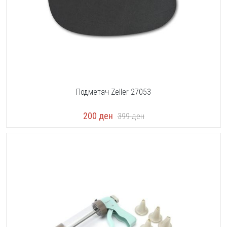
Подметач Zeller 27053
200
ден
399
ден