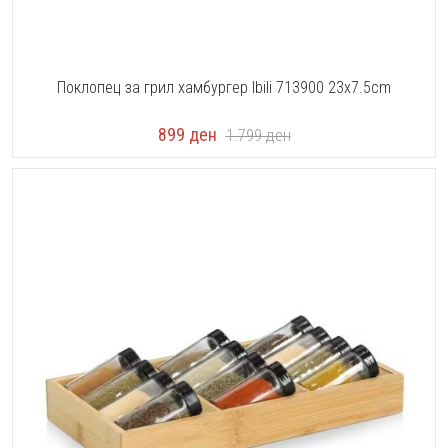
Поклопец за грил хамбургер Ibili 713900 23x7.5cm
899
ден
1.799
ден