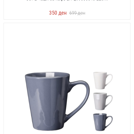
350
ден
699
ден