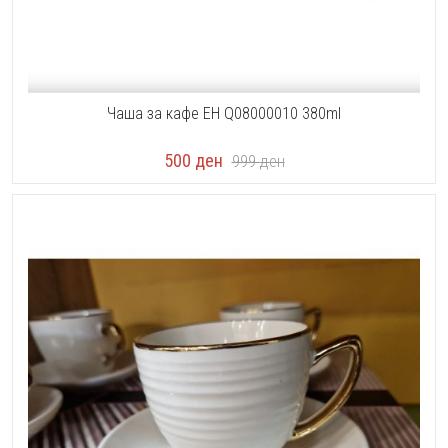
Чаша за кафе EH Q08000010 380ml
500
ден
999
ден