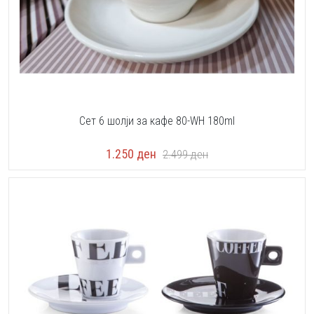
Сет 6 шолји за кафе 80-WH 180ml
1.250
ден
2.499
ден