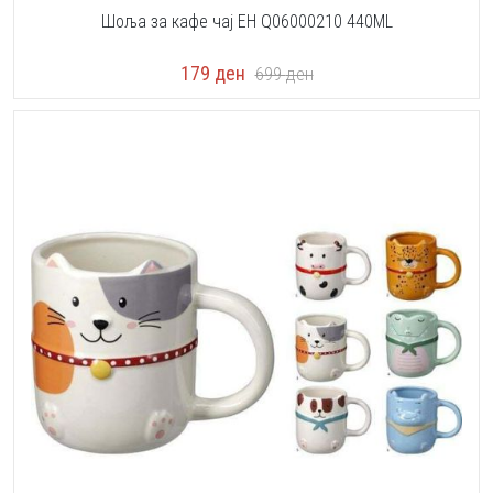
Шоља за кафе чај EH Q06000210 440ML
179
ден
699
ден