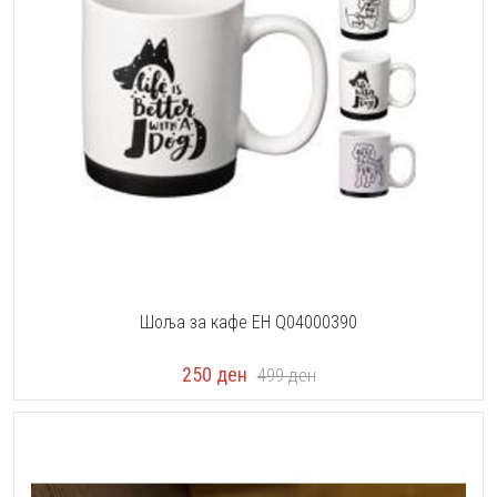
Шоља за кафе EH Q04000390
250
ден
499
ден