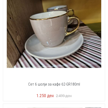
Сет 6 шолји за кафе 62-GR180ml
1.250
ден
2.499
ден