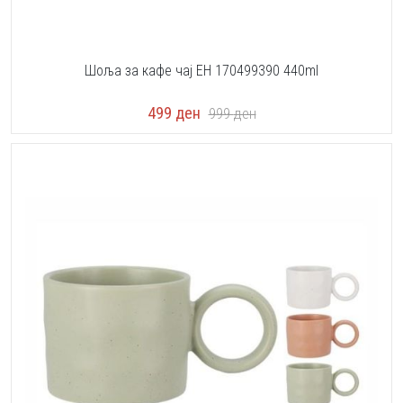
Шоља за кафе чај EH 170499390 440ml
499
ден
999
ден