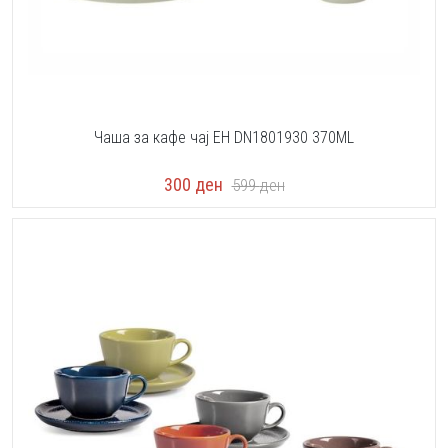
Чаша за кафе чај EH DN1801930 370ML
300
ден
599
ден