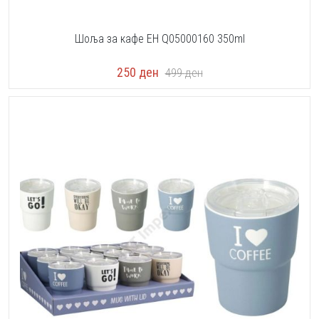
Шоља за кафе EH Q05000160 350ml
250
ден
499
ден