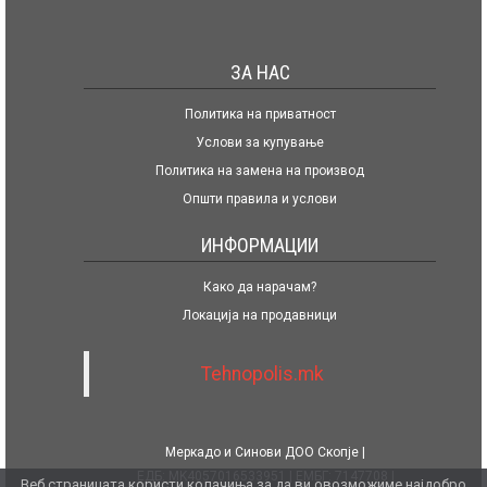
ЗА НАС
Политика на приватност
Услови за купување
Политика на замена на производ
Општи правила и услови
ИНФОРМАЦИИ
Како да нарачам?
Локација на продавници
Tehnopolis.mk
Меркадо и Синови ДОО Скопје
ЕДБ: MK4057016533951
ЕМБГ: 7147708
Веб страницата користи колачиња за да ви овозможиме најдобро