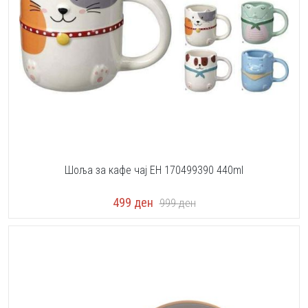
Шоља за кафе чај EH 170499390 440ml
499
ден
999
ден