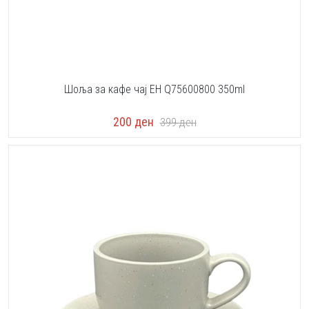
Шоља за кафе чај EH Q75600800 350ml
200
ден
399
ден