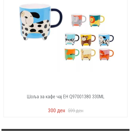
Шоља за кафе чај EH Q97001380 330ML
300
ден
599
ден