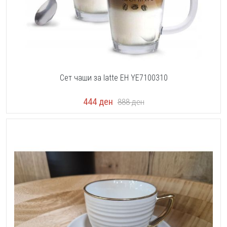
Сет чаши за latte EH YE7100310
444
ден
888
ден