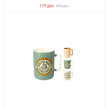
179
ден
599
ден