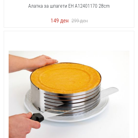
Алатка за шпагети EH A12401170 28cm
149
ден
299
ден