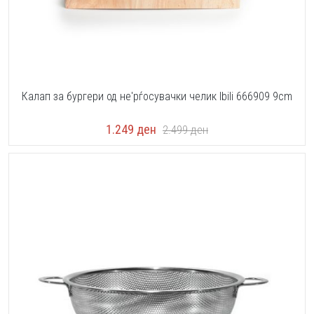
Калап за бургери од не'рѓосувачки челик Ibili 666909 9cm
1.249
ден
2.499
ден