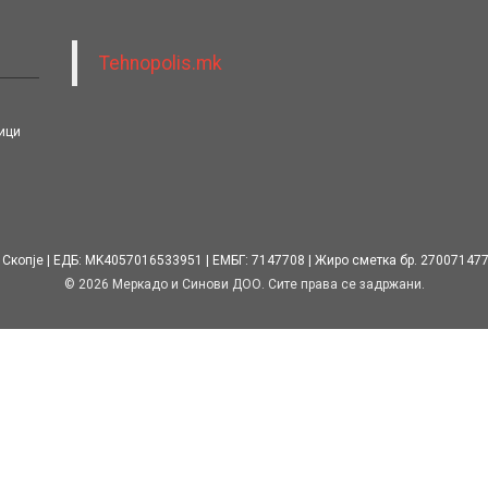
Tehnopolis.mk
ици
 Скопје
ЕДБ: MK4057016533951
ЕМБГ: 7147708
Жиро сметка бр. 27007147
© 2026 Меркадо и Синови ДОО. Сите права се задржани.